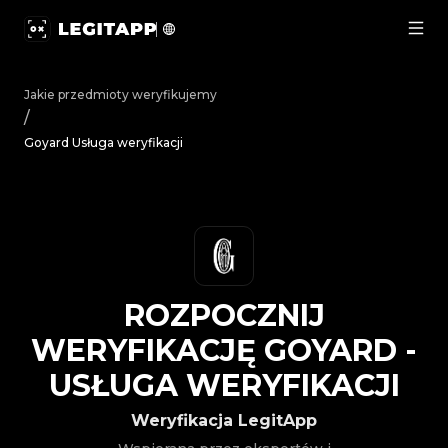
Rozpocznij weryfikację Goyard - Usługa weryfikacji | L
Jakie przedmioty weryfikujemy
/
Goyard Usługa weryfikacji
ROZPOCZNIJ
WERYFIKACJĘ
GOYARD
-
USŁUGA WERYFIKACJI
Weryfikacja LegitApp