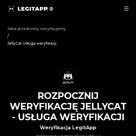
Rozpocznij weryfikację JellyCat - Usługa weryfikacji | 
Jakie przedmioty weryfikujemy
/
JellyCat Usługa weryfikacji
ROZPOCZNIJ
WERYFIKACJĘ
JELLYCAT
-
USŁUGA WERYFIKACJI
Weryfikacja LegitApp