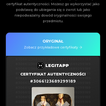
certyfikat autentyczności. Możesz go wykorzystać jako
podstawę do ubiegania się o zwrot lub jako
niepodważalny dowód oryginalności swojego
przedmiotu.
ORYGINAŁ
Zobacz przykładowe certyfikaty
#3066123689299189
#3066123689299189
#3066123689299189
#3066123689299189
#3066123689299189
#3066123689299189
#3066123689299189
#3066123689299189
CERTYFIKAT AUTENTYCZNOŚCI
#3066123689299189
#3066123689299189
#
3066123689299189
#3066123689299189
#3066123689299189
#3066123689299189
#3066123689299189
#3066123689299189
#3066123689299189
#3066123689299189
#3066123689299189
#3066123689299189
#3066123689299189