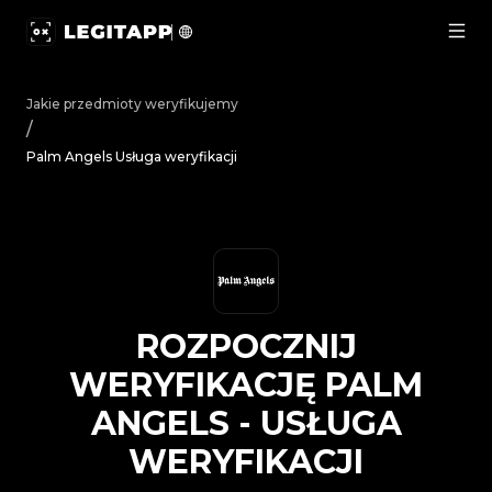
Rozpocznij weryfikację Palm Angels - Usługa weryfikacj
Jakie przedmioty weryfikujemy
/
Palm Angels Usługa weryfikacji
ROZPOCZNIJ
WERYFIKACJĘ
PALM
ANGELS
-
USŁUGA
WERYFIKACJI