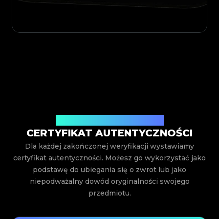
Wystawiony przez Legit App Inc.
CERTYFIKAT AUTENTYCZNOŚCI
Dla każdej zakończonej weryfikacji wystawiamy
certyfikat autentyczności. Możesz go wykorzystać jako
podstawę do ubiegania się o zwrot lub jako
niepodważalny dowód oryginalności swojego
przedmiotu.