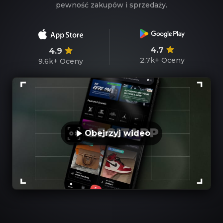
pewność zakupów i sprzedaży.
4.7
4.9
2.7k+
Oceny
9.6k+
Oceny
Obejrzyj wideo