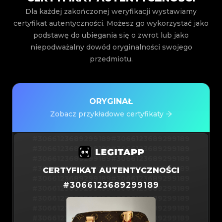
Dla każdej zakończonej weryfikacji wystawiamy
certyfikat autentyczności. Możesz go wykorzystać jako
podstawę do ubiegania się o zwrot lub jako
niepodważalny dowód oryginalności swojego
przedmiotu.
ORYGINAŁ
Zobacz przykładowe certyfikaty
#3066123689299189
#3066123689299189
#3066123689299189
#3066123689299189
#3066123689299189
#3066123689299189
#3066123689299189
#3066123689299189
CERTYFIKAT AUTENTYCZNOŚCI
#3066123689299189
#3066123689299189
#
3066123689299189
#3066123689299189
#3066123689299189
#3066123689299189
#3066123689299189
#3066123689299189
#3066123689299189
#3066123689299189
#3066123689299189