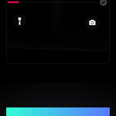
Twój zaufany partner w weryfikacji luksusowych
produktów