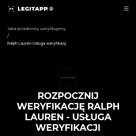
Rozpocznij weryfikację Ralph Lauren - Usługa weryfikac
Jakie przedmioty weryfikujemy
/
Ralph Lauren Usługa weryfikacji
ROZPOCZNIJ
WERYFIKACJĘ
RALPH
LAUREN
-
USŁUGA
WERYFIKACJI