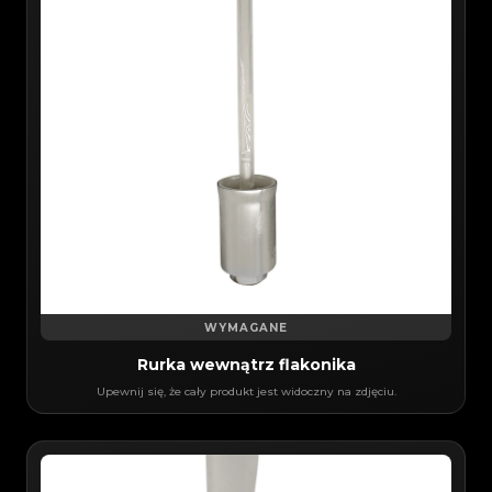
WYMAGANE
Rurka wewnątrz flakonika
Upewnij się, że cały produkt jest widoczny na zdjęciu.