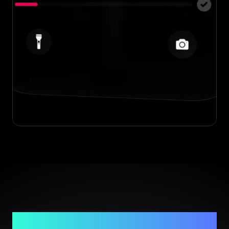
Twój zaufany partner w weryfikacji luksusowych
produktów