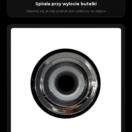
Spirala przy wylocie butelki
Upewnij się, że cały produkt jest widoczny na zdjęciu.