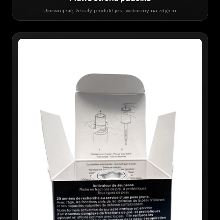
Upewnij się, że cały produkt jest widoczny na zdjęciu.