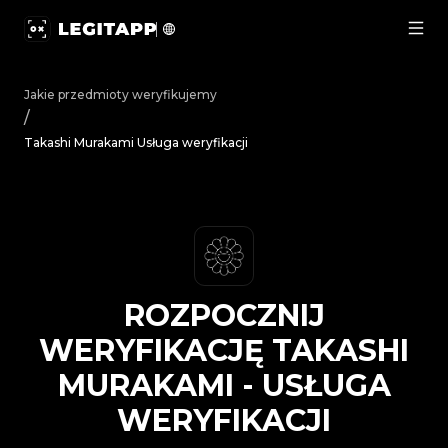
Rozpocznij weryfikację Takashi Murakami - Usługa weryf
Jakie przedmioty weryfikujemy
/
Takashi Murakami Usługa weryfikacji
ROZPOCZNIJ
WERYFIKACJĘ
TAKASHI
MURAKAMI
-
USŁUGA
WERYFIKACJI