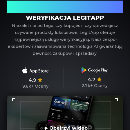
Twój zaufany partner w weryfikacji luksusowych
produktów
WERYFIKACJA LEGITAPP
Niezależnie od tego, czy kupujesz, czy sprzedajesz
używane produkty luksusowe, LegitApp oferuje
najpewniejszą usługę weryfikacyjną. Nasz zespół
ekspertów i zaawansowana technologia AI gwarantują
pewność zakupów i sprzedaży.
4.7
4.9
2.7k+
Oceny
9.6k+
Oceny
Obejrzyj wideo