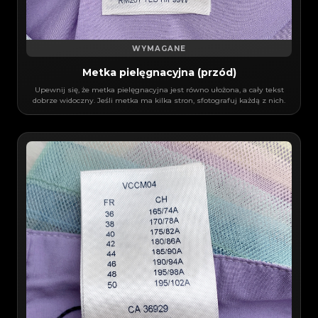
WYMAGANE
Metka pielęgnacyjna (przód)
Upewnij się, że metka pielęgnacyjna jest równo ułożona, a cały tekst
dobrze widoczny. Jeśli metka ma kilka stron, sfotografuj każdą z nich.