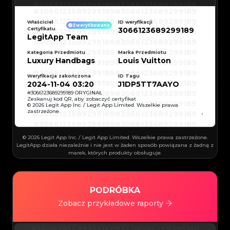
#3066123689299189
#3066123689299189
#3066123689299189
#3066123689299189
#3066123689299189
#3066123689299189
#3066123689299189
#3066123689299189
Właściciel
ID weryfikacji
#3066123689299189
#3066123689299189
Zweryfikowano
Certyfikatu
3066123689299189
#3066123689299189
#3066123689299189
#3066123689299189
#3066123689299189
LegitApp Team
#3066123689299189
#3066123689299189
#3066123689299189
#3066123689299189
#3066123689299189
#3066123689299189
Kategoria Przedmiotu
Marka Przedmiotu
#3066123689299189
#3066123689299189
Luxury Handbags
Louis Vuitton
#3066123689299189
#3066123689299189
#3066123689299189
#3066123689299189
#3066123689299189
#3066123689299189
#3066123689299189
#3066123689299189
Weryfikacja zakończona
ID Tagu
#3066123689299189
#3066123689299189
2024-11-04 03:20
J1DP5TT7AAYO
#3066123689299189
#3066123689299189
#3066123689299189
#3066123689299189
#
3066123689299189
ORYGINAŁ
#3066123689299189
#3066123689299189
Zeskanuj kod QR, aby zobaczyć certyfikat
#3066123689299189
#3066123689299189
© 2026 Legit App Inc. / Legit App Limited. Wszelkie prawa
#3066123689299189
#3066123689299189
zastrzeżone.
#3066123689299189
#3066123689299189
#3066123689299189
#3066123689299189
#3066123689299189
#3066123689299189
#3066123689299189
#3066123689299189
#3066123689299189
#3066123689299189
© 2026 Legit App Inc. / Legit App Limited. Wszelkie prawa zastrzeżone.
#3066123689299189
#3066123689299189
#3066123689299189
#3066123689299189
LegitApp działa niezależnie i nie jest w żaden sposób powiązana z żadną z
#3066123689299189
#3066123689299189
marek, których produkty obsługuje.
#3066123689299189
#3066123689299189
#3066123689299189
#3066123689299189
#3066123689299189
#3066123689299189
#3066123689299189
#3066123689299189
#3066123689299189
#3066123689299189
#3066123689299189
#3066123689299189
#3066123689299189
#3066123689299189
#3066123689299189
PODRÓBKA
#3066123689299189
#3066123689299189
#3066123689299189
#3066123689299189
#3066123689299189
Zobacz przykładowe raporty
#3066123689299189
#3066123689299189
#3066123689299189
#3066123689299189
#3066123689299189
#3066123689299189
#3066123689299189
#3066123689299189
#3066123689299189
#3066123689299189
#3408395499395160
#3408395499395160