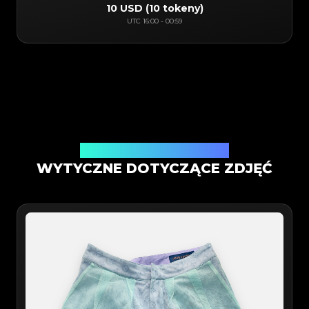
10 USD
(
10 tokeny
)
UTC
16:00
-
00:59
Weryfikacja w aplikacji mobilnej
WYTYCZNE DOTYCZĄCE ZDJĘĆ