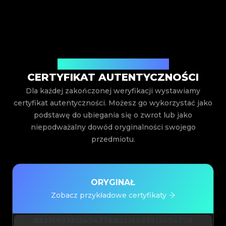
Wystawiony przez Legit App Inc.
CERTYFIKAT AUTENTYCZNOŚCI
Dla każdej zakończonej weryfikacji wystawiamy
certyfikat autentyczności. Możesz go wykorzystać jako
podstawę do ubiegania się o zwrot lub jako
niepodważalny dowód oryginalności swojego
przedmiotu.
ORYGINAŁ
Zobacz przykładowe certyfikaty
#5216693512454378
#5216693512454378