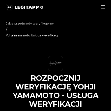
Rozpocznij weryfikację Yohji Yamamoto - Usługa weryfik
Jakie przedmioty weryfikujemy
/
Yohji Yamamoto Usługa weryfikacji
ROZPOCZNIJ
WERYFIKACJĘ
YOHJI
YAMAMOTO
-
USŁUGA
WERYFIKACJI