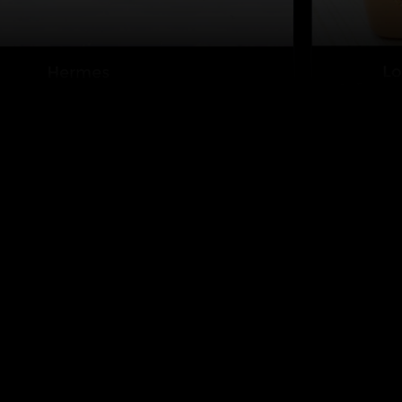
ผลิตภัณฑ์อื่นๆ
เกี่ยวกับเรา
LegitApp AuthClass
เกี่ยวกับเรา
กล้องจุลทรรศน์
บล็อก
LUXE TAG
ข้อตกลงการใช้งาน
KICKS TAG
นโยบายความเป็นส่วนตัว
ตรวจสอบ Date Code
Louis Vuitton
ตรวจสอบ Code Chanel