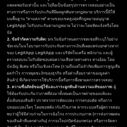
แพลตฟอร์มเท่านั้น และไม่ถือเป็นข้อสรุปการตรวจสอบอย่างเป็น
ทางการหรือการรับประกันที่มีผลผูกพันทางกฎหมาย บริการนี้มีให้
บนพื้นฐาน "ตามสภาพ" ตามขอบเขตสูงสุดที่กฎหมายอนุญาต
LegitApp ไม่รับประกันตามกฎหมาย ไม่ว่าจะโดยชัดแจ้งหรือโดย
นัย
2
.
ข้อจำกัดความรับผิด:
ยกเว้นข้อกำหนดการชดเชยที่ระบุไว้อย่าง
ชัดเจนในนโยบายการรับประกันทางการเงินที่เผยแพร่แยกต่างหาก
ของ LegitApp LegitApp และบริษัทในเครือ พนักงาน และผู้
ตรวจสอบจะไม่รับผิดชอบต่อความเสียหายทางตรง ทางอ้อม โดย
บังเอิญ พิเศษ หรือในเชิงลงโทษ (รวมถึงแต่ไม่จำกัดเพียงการสูญเสีย
ผลกำไร การหยุดชะงักของธุรกิจ หรือค่าเสื่อมราคาของมูลค่า
สินค้า) ที่เกิดจากการใช้บริการนี้หรือการพึ่งพาผลการตรวจสอบ
3
.
ความซื่อสัตย์ของผู้ใช้และภาระผูกพันด้านความแท้ของภาพ:
ผู้
ใช้ต้องรับประกันว่าภาพที่ส่งมาทั้งหมดเป็นภาพถ่ายของแท้และ
ดั้งเดิมของสินค้า ปราศจากการดัดแปลง การครอบตัด หรือการ
ปลอมแปลงใดๆ โดยซอฟต์แวร์แก้ไขภาพ หากระบบหรือผู้ตรวจสอบ
พบว่าผู้ใช้มีส่วนร่วมในการฉ้อโกง การประกบภาพ (การส่งภาพผสม
ของสินค้าที่แตกต่างกัน) การจงใจปกปิดข้อบกพร่อง หรือการจัดหา