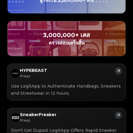
ผู้ใช้งาน 2,500,000+ คน
3,000,000+ เคส
ตรวจสอบเสร็จสิ้น
HYPEBEAST
Press
Use LegitApp to Authenticate Handbags, Sneakers
and Streetwear in 12 hours.
SneakerFreaker
Press
Don't Get Duped: LegitApp Offers Rapid Sneaker