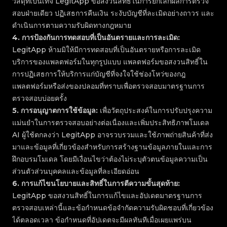
วัสดุที่เป็นเท็จ LegitApp ขอสงวนสิทธิ์ในการยกเลิกผลการตรวจ
สอบฝ่ายเดียว ปฏิเสธการคืนเงิน ระงับบัญชีที่ละเมิดอย่างถาวร และ
ดำเนินการตามความรับผิดทางกฎหมาย
4
.
การป้องกันการทดสอบที่เป็นอันตรายและการละเมิด:
LegitApp ห้ามมิให้มีการทดสอบที่เป็นอันตรายหรือการละเมิด
บริการของแพลตฟอร์มในทุกรูปแบบ แพลตฟอร์มขอสงวนสิทธิ์ใน
การปฏิเสธการให้บริการแก่บัญชีที่จงใจใช้ช่องโหว่ของกฎ
แพลตฟอร์มหรือส่งของปลอมที่ทราบเพื่อตรวจสอบมาตรฐานการ
ตรวจสอบบ่อยครั้ง
5
.
การอนุญาตการใช้ข้อมูล:
เพื่อวัตถุประสงค์ในการปรับปรุงความ
แม่นยำในการตรวจสอบอย่างต่อเนื่องและเพิ่มประสิทธิภาพโมเดล
AI ผู้ใช้ตกลงว่า LegitApp อาจรวบรวมและใช้ภาพถ่ายสินค้าที่ส่ง
มาและข้อมูลที่เกี่ยวข้องสำหรับการสร้างฐานข้อมูลภายในและการ
ฝึกอบรมโมเดล โดยมีเงื่อนไขว่าต้องไม่ระบุตัวตนข้อมูลความเป็น
ส่วนตัวส่วนบุคคลและข้อมูลที่ละเอียดอ่อน
6
.
การแก้ไขนโยบายและสิทธิ์ในการตีความขั้นสุดท้าย:
LegitApp ขอสงวนสิทธิ์ในการแก้ไขและอัปเดตมาตรฐานการ
ตรวจสอบเหล่านี้และข้อกำหนดข้อจำกัดความรับผิดชอบที่เกี่ยวข้อง
ได้ตลอดเวลา ข้อกำหนดที่อัปเดตจะมีผลทันทีเมื่อเผยแพร่บน