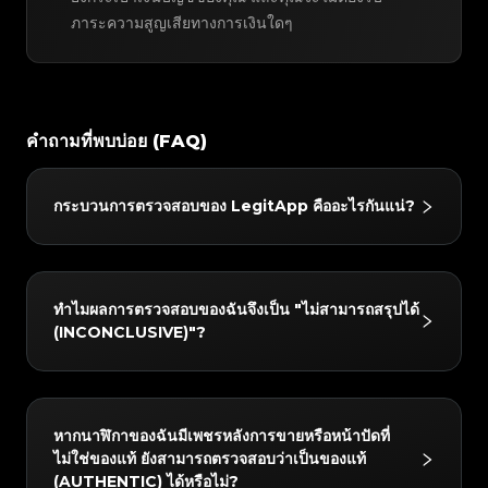
ภาระความสูญเสียทางการเงินใดๆ
คำถามที่พบบ่อย (FAQ)
กระบวนการตรวจสอบของ LegitApp คืออะไรกันแน่?
ทุกคำสั่งซื้อจะผ่าน "การคัดกรองเบื้องต้นด้วย AI + การ
ตรวจสอบอย่างอิสระโดยผู้ตรวจสอบระดับอาวุโสอย่างน้อย
ทำไมผลการตรวจสอบของฉันจึงเป็น "ไม่สามารถสรุปได้
(INCONCLUSIVE)"?
สองคน" หากความคิดเห็นเป็นเอกฉันท์อย่างสมบูรณ์ จะมี
การออกผลลัพธ์ หากมีความแตกต่าง จะกระตุ้นการทบทวน
ร่วมโดยคณะผู้เชี่ยวชาญ และจะมีการออกผลลัพธ์เมื่อ
เหตุผลทั่วไปได้แก่: ภาพถ่ายไม่ชัดเจน/ขาดรายละเอียดที่
บรรลุฉันทามติ ภายใน 24 ชั่วโมงหลังจากออกผลลัพธ์ ทีม
สำคัญ การสึกหรออย่างรุนแรงของสินค้าที่นำไปสู่การสูญ
หากนาฬิกาของฉันมีเพชรหลังการขายหรือหน้าปัดที่
ควบคุมคุณภาพอิสระจะทำการประเมินซ้ำเป็นครั้งที่สอง
ไม่ใช่ของแท้ ยังสามารถตรวจสอบว่าเป็นของแท้
เสียคุณสมบัติการตรวจสอบที่สำคัญ คณะผู้เชี่ยวชาญยังคง
ด้วย
(AUTHENTIC) ได้หรือไม่?