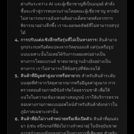
ต่างกันระหว่าง AI และผู้เชี่ยวชาญที่เป็นมนุษย์ คำสั่ง
ซื้อจะเข้าสู่การทบทวนร่วมโดยคณะผู้เชี่ยวชาญ หากยัง
ไม่สามารถบรรลุฉันทามติอย่างเด็ดขาดหลังจากการ
พิจารณาอย่างลึกซึ้ง เราจะออกผลลัพธ์ที่ไม่สามารถสรุป
ได้
การปรับแต่งเชิงลึกหรือรุ่นที่ไม่เป็นทางการ:
สินค้าอาจ
4
.
ถูกประกบหรือดัดแปลงจากวัสดุของแท้ แต่รุ่นหรือรูป
แบบเฉพาะนั้นไม่เคยได้รับการเผยแพร่อย่างเป็น
ทางการโดยแบรนด์ ขาดมาตรฐานอ้างอิงอย่างเป็น
ทางการ เราไม่สามารถให้ข้อสรุปที่ชัดเจนได้
สินค้าที่มีมูลค่าสูงมากหรือหายาก:
สำหรับสินค้าระดับ
5
.
บนสุดที่ทำจากวัสดุหายากมากหรือมีมูลค่าสูงมาก การ
ตรวจสอบด้วยภาพมีข้อจำกัดโดยธรรมชาติ เพื่อให้
แน่ใจในความเข้มงวดอย่างสมบูรณ์ เราให้บริการตรวจ
สอบทางกายภาพแบบออฟไลน์สำหรับสินค้าดังกล่าวใน
ภูมิภาคเฉพาะเท่านั้น
สินค้าที่ยังไม่วางจำหน่ายหรือเพิ่งเปิดตัว:
สินค้าที่คุณส่ง
6
.
มา (เช่น สนีกเกอร์ที่ยังไม่วางจำหน่าย) ในปัจจุบันขาด
การสนับสนุนข้อมูลอย่างเป็นทางการที่เพียงพอ สำหรับ