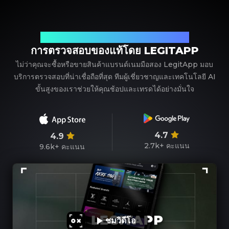
พาร์ทเนอร์ที่เชื่อถือได้ของคุณในการตรวจสอบแบรนด์เนม
การตรวจสอบของแท้โดย LEGITAPP
ไม่ว่าคุณจะซื้อหรือขายสินค้าแบรนด์เนมมือสอง LegitApp มอบ
บริการตรวจสอบที่น่าเชื่อถือที่สุด ทีมผู้เชี่ยวชาญและเทคโนโลยี AI
ขั้นสูงของเราช่วยให้คุณช้อปและเทรดได้อย่างมั่นใจ
4.7
4.9
2.7k+
คะแนน
9.6k+
คะแนน
ชมวิดีโอ