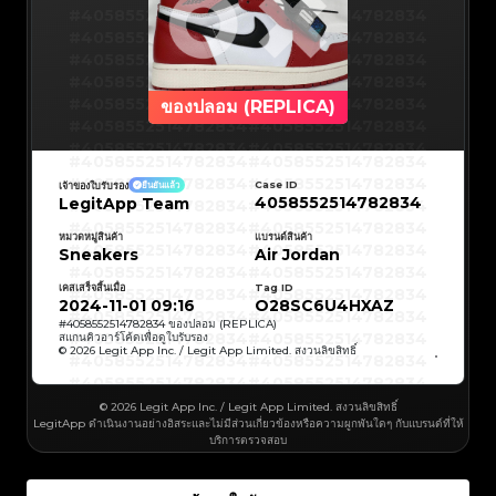
#5216693512454378
#5216693512454378
#4058552514782834
#5216693512454378
#5216693512454378
#4058552514782834
#5216693512454378
#5216693512454378
#4058552514782834
#5216693512454378
#5216693512454378
#4058552514782834
#5216693512454378
#5216693512454378
#4058552514782834
#5216693512454378
#5216693512454378
#4058552514782834
#5216693512454378
#5216693512454378
#4058552514782834
#5216693512454378
#5216693512454378
#4058552514782834
#5216693512454378
#5216693512454378
#4058552514782834
#5216693512454378
#5216693512454378
#4058552514782834
ของปลอม (REPLICA)
#5216693512454378
#5216693512454378
#4058552514782834
#5216693512454378
#5216693512454378
#4058552514782834
#5216693512454378
#5216693512454378
#4058552514782834
#5216693512454378
#5216693512454378
#4058552514782834
#5216693512454378
#5216693512454378
#4058552514782834
#4058552514782834
#4058552514782834
#5216693512454378
#5216693512454378
#4058552514782834
#5216693512454378
#5216693512454378
#4058552514782834
#4058552514782834
Case ID
เจ้าของใบรับรอง
ยืนยันแล้ว
#4058552514782834
#5216693512454378
#5216693512454378
#4058552514782834
#5216693512454378
#5216693512454378
4058552514782834
LegitApp Team
#4058552514782834
#4058552514782834
#4058552514782834
#5216693512454378
#5216693512454378
#4058552514782834
#5216693512454378
#5216693512454378
#4058552514782834
#4058552514782834
#4058552514782834
#5216693512454378
#5216693512454378
#4058552514782834
หมวดหมู่สินค้า
แบรนด์สินค้า
#5216693512454378
#5216693512454378
#4058552514782834
#4058552514782834
Sneakers
Air Jordan
#4058552514782834
#5216693512454378
#5216693512454378
#4058552514782834
#5216693512454378
#5216693512454378
#4058552514782834
#4058552514782834
#4058552514782834
#5216693512454378
#5216693512454378
#4058552514782834
#5216693512454378
#5216693512454378
เคสเสร็จสิ้นเมื่อ
Tag ID
#4058552514782834
#4058552514782834
#4058552514782834
#5216693512454378
#5216693512454378
#4058552514782834
2024-11-01 09:16
O28SC6U4HXAZ
#5216693512454378
#5216693512454378
#4058552514782834
#4058552514782834
#4058552514782834
#5216693512454378
#5216693512454378
#4058552514782834
#
4058552514782834
ของปลอม (REPLICA)
#5216693512454378
#5216693512454378
#4058552514782834
#4058552514782834
สแกนคิวอาร์โค้ดเพื่อดูใบรับรอง
#4058552514782834
#5216693512454378
#5216693512454378
#4058552514782834
© 2026 Legit App Inc. / Legit App Limited. สงวนลิขสิทธิ์
#5216693512454378
#5216693512454378
#4058552514782834
#4058552514782834
#4058552514782834
#5216693512454378
#5216693512454378
#4058552514782834
#5216693512454378
#5216693512454378
#4058552514782834
#4058552514782834
#4058552514782834
#5216693512454378
#5216693512454378
#4058552514782834
#5216693512454378
#5216693512454378
#4058552514782834
#4058552514782834
© 2026 Legit App Inc. / Legit App Limited. สงวนลิขสิทธิ์
#4058552514782834
#5216693512454378
#5216693512454378
#4058552514782834
#5216693512454378
#5216693512454378
LegitApp ดำเนินงานอย่างอิสระและไม่มีส่วนเกี่ยวข้องหรือความผูกพันใดๆ กับแบรนด์ที่ให้
#4058552514782834
#4058552514782834
#4058552514782834
#5216693512454378
#5216693512454378
#4058552514782834
บริการตรวจสอบ
#5216693512454378
#5216693512454378
#4058552514782834
#4058552514782834
#4058552514782834
#5216693512454378
#5216693512454378
#4058552514782834
#5216693512454378
#5216693512454378
#4058552514782834
#4058552514782834
#4058552514782834
#5216693512454378
#5216693512454378
#4058552514782834
#5216693512454378
#5216693512454378
#4058552514782834
#4058552514782834