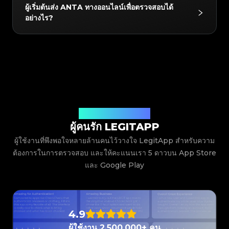
ใช่! สินค้าทุกชิ้นที่ผ่านการตรวจสอบจะได้รับใบรับรอง
#4058552514782834
#4058552514782834
#4058552514782834
#5216693512454378
#5216693512454378
#4058552514782834
ผู้เริ่มต้นส่ง ANTA ทางออนไลน์เพื่อตรวจสอบได้
#5216693512454378
#5216693512454378
#4058552514782834
#4058552514782834
ดิจิทัลสุดพิเศษจาก LegitApp ใบรับรองนี้มีลิงก์คิวอาร์โค้ด
#4058552514782834
#5216693512454378
#5216693512454378
#4058552514782834
อย่างไร?
#5216693512454378
#5216693512454378
#4058552514782834
#4058552514782834
เฉพาะ ทำให้ง่ายต่อการจัดเก็บในโทรศัพท์ของคุณหรือแชร์
#4058552514782834
#5216693512454378
#5216693512454378
#4058552514782834
#5216693512454378
#5216693512454378
#4058552514782834
#4058552514782834
#4058552514782834
#5216693512454378
#5216693512454378
#4058552514782834
โดยตรงกับผู้ซื้อเพื่อสแกนและยืนยัน เพิ่มความไว้วางใจ
#5216693512454378
#5216693512454378
#4058552514782834
#4058552514782834
#4058552514782834
#5216693512454378
#5216693512454378
#4058552514782834
สำหรับการขายต่อสินค้ามือสอง
#5216693512454378
#5216693512454378
เพียงดาวน์โหลดและเปิด LegitApp และเลือกหมวดหมู่
#4058552514782834
#4058552514782834
#4058552514782834
#5216693512454378
#5216693512454378
#4058552514782834
#5216693512454378
#5216693512454378
#4058552514782834
#4058552514782834
แบรนด์ และรุ่นของสินค้า จากนั้นระบบจะให้คำแนะนำใน
#4058552514782834
#5216693512454378
#5216693512454378
#4058552514782834
#5216693512454378
#5216693512454378
#4058552514782834
#4058552514782834
การถ่ายภาพโดยละเอียด เพียงทำตามตัวอย่างเพื่อถ่ายภาพ
#4058552514782834
#5216693512454378
#5216693512454378
#4058552514782834
#5216693512454378
#5216693512454378
#4058552514782834
#4058552514782834
#4058552514782834
#5216693512454378
#5216693512454378
#4058552514782834
ระยะใกล้ของสินค้าของคุณ (เช่น โลโก้ ป้าย การเย็บ ฯลฯ)
#5216693512454378
#5216693512454378
#4058552514782834
#4058552514782834
#4058552514782834
#5216693512454378
#5216693512454378
#4058552514782834
และส่งมา ทีมผู้เชี่ยวชาญของเราจะตรวจสอบภาพถ่ายของ
#5216693512454378
#5216693512454378
#4058552514782834
#4058552514782834
#4058552514782834
#5216693512454378
#5216693512454378
#4058552514782834
#5216693512454378
#5216693512454378
คุณและส่งผลลัพธ์ตรงไปยังแอปของคุณ
#4058552514782834
#4058552514782834
ฟังเสียงจากผู้ใช้งานของเรา
#4058552514782834
#5216693512454378
#5216693512454378
#4058552514782834
#5216693512454378
#5216693512454378
#4058552514782834
#4058552514782834
ผู้คนรัก LEGITAPP
#4058552514782834
#5216693512454378
#5216693512454378
#4058552514782834
#5216693512454378
#5216693512454378
#4058552514782834
#4058552514782834
#4058552514782834
#5216693512454378
#5216693512454378
#4058552514782834
ผู้ใช้งานที่พึงพอใจหลายล้านคนไว้วางใจ LegitApp สำหรับความ
#5216693512454378
#5216693512454378
#4058552514782834
#4058552514782834
#4058552514782834
#5216693512454378
#5216693512454378
#4058552514782834
#5216693512454378
#5216693512454378
ต้องการในการตรวจสอบ และให้คะแนนเรา 5 ดาวบน App Store
#4058552514782834
#4058552514782834
#4058552514782834
#5216693512454378
#5216693512454378
#4058552514782834
#5216693512454378
#5216693512454378
#4058552514782834
#4058552514782834
และ Google Play
#4058552514782834
#5216693512454378
#5216693512454378
#4058552514782834
#5216693512454378
#5216693512454378
#4058552514782834
#4058552514782834
#4058552514782834
#5216693512454378
#5216693512454378
#4058552514782834
#5216693512454378
#5216693512454378
#4058552514782834
#4058552514782834
#4058552514782834
#5216693512454378
#5216693512454378
#4058552514782834
#5216693512454378
#5216693512454378
#4058552514782834
#4058552514782834
#4058552514782834
#5216693512454378
#5216693512454378
#4058552514782834
#5216693512454378
#5216693512454378
#4058552514782834
#4058552514782834
#4058552514782834
#5216693512454378
#5216693512454378
#4058552514782834
4.9
#5216693512454378
#5216693512454378
#4058552514782834
#4058552514782834
#4058552514782834
#5216693512454378
#5216693512454378
#4058552514782834
#5216693512454378
#5216693512454378
#4058552514782834
#4058552514782834
ผู้ใช้งาน 2,500,000+ คน