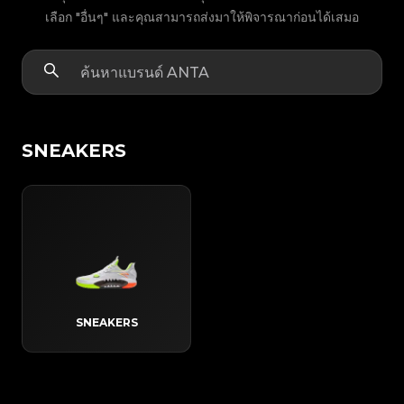
เลือก "อื่นๆ" และคุณสามารถส่งมาให้พิจารณาก่อนได้เสมอ
SNEAKERS
SNEAKERS