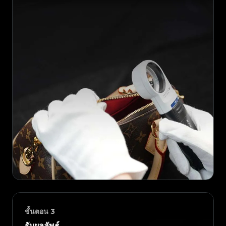
ขั้นตอน
3
รับผลลัพธ์