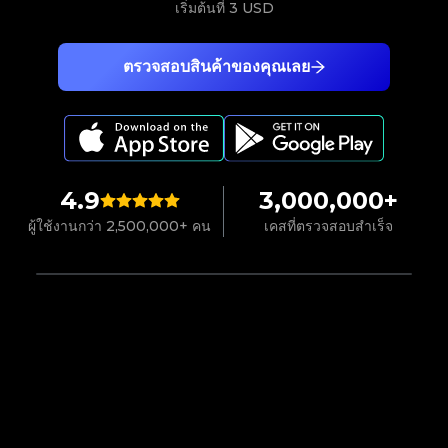
เริ่มต้นที่
3 USD
ตรวจสอบสินค้าของคุณเลย
4.9
3,000,000+
ผู้ใช้งานกว่า 2,500,000+ คน
เคสที่ตรวจสอบสำเร็จ