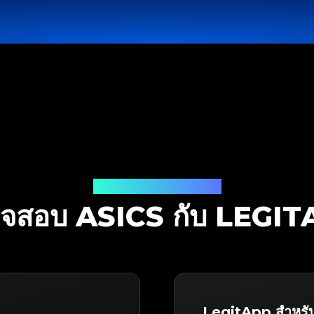
โซลูชันการตรวจสอบ
จสอบ ASICS กับ LEGI
LegitApp สำหรั