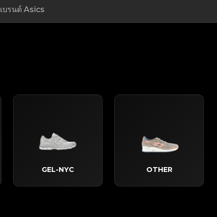
GEL-NYC
OTHER