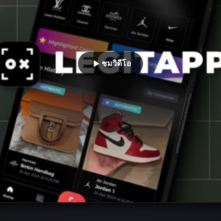
ชมวิดีโอ