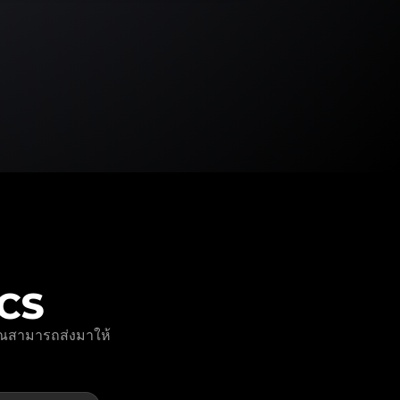
ICS
คุณสามารถส่งมาให้