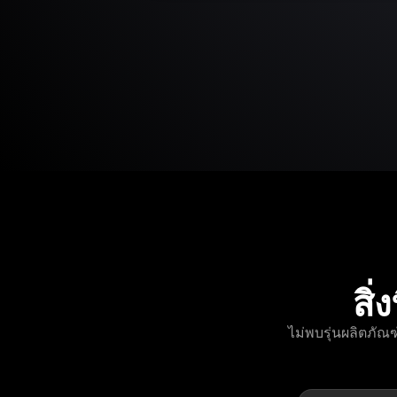
สิ
ไม่พบรุ่นผลิตภัณ