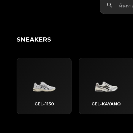
SNEAKERS
GEL-1130
GEL-KAYANO