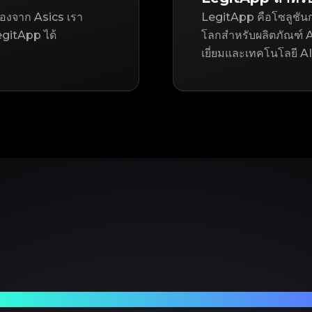
สองจาก Asics เรา
LegitApp คือโซลูชันก
gitApp ได้
โลกสำหรับผลิตภัณฑ์ As
เยี่ยมและเทคโนโลยี AI 
ร์ทเนอร์ที่เชื่อถือได้ของคุณในการตรวจสอบแบรนด์