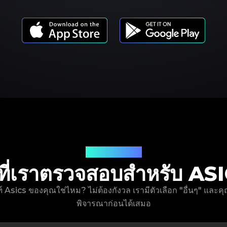
รุ่นผลิตภัณฑ์
่งที่เราตรวจสอบสำหรับ AS
ฑ์ Asics ของคุณใช่ไหม? ไม่ต้องกังวล เรามีตัวเลือก "อื่นๆ" และ
พิจารณาก่อนได้เสมอ