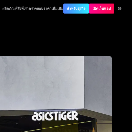
tion
ผลิตภัณฑ์
สิ่งที่เราตรวจสอบ
ราคา
เพิ่มเติม
สำหรับธุรกิจ
เปิดเว็บแอป