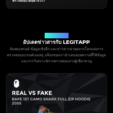
ตรวจสอบได้อย่างไร?
#5216693512454378
#5216693512454378
#4058552514782834
#4058552514782834
#4058552514782834
#5216693512454378
#5216693512454378
#4058552514782834
เฉพาะ ทำให้ง่ายต่อการจัดเก็บในโทรศัพท์ของคุณหรือแชร์
#5216693512454378
#5216693512454378
#4058552514782834
#4058552514782834
#4058552514782834
#5216693512454378
#5216693512454378
#4058552514782834
โดยตรงกับผู้ซื้อเพื่อสแกนและยืนยัน เพิ่มความไว้วางใจ
#5216693512454378
#5216693512454378
#4058552514782834
#4058552514782834
#4058552514782834
#5216693512454378
#5216693512454378
#4058552514782834
#5216693512454378
#5216693512454378
สำหรับการขายต่อสินค้ามือสอง
#4058552514782834
#4058552514782834
เพียงดาวน์โหลดและเปิด LegitApp และเลือกหมวดหมู่
#4058552514782834
#5216693512454378
#5216693512454378
#4058552514782834
#5216693512454378
#5216693512454378
#4058552514782834
#4058552514782834
แบรนด์ และรุ่นของสินค้า จากนั้นระบบจะให้คำแนะนำใน
#4058552514782834
#5216693512454378
#5216693512454378
#4058552514782834
#5216693512454378
#5216693512454378
#4058552514782834
#4058552514782834
#4058552514782834
#5216693512454378
#5216693512454378
#4058552514782834
การถ่ายภาพโดยละเอียด เพียงทำตามตัวอย่างเพื่อถ่ายภาพ
#5216693512454378
#5216693512454378
#4058552514782834
#4058552514782834
#4058552514782834
#5216693512454378
#5216693512454378
#4058552514782834
ระยะใกล้ของสินค้าของคุณ (เช่น โลโก้ ป้าย การเย็บ ฯลฯ)
บล็อก LegitApp
#5216693512454378
#5216693512454378
#4058552514782834
#4058552514782834
#4058552514782834
#5216693512454378
#5216693512454378
#4058552514782834
#5216693512454378
อัปเดตข่าวสารกับ LEGITAPP
#5216693512454378
และส่งมา ทีมผู้เชี่ยวชาญของเราจะตรวจสอบภาพถ่ายของ
#4058552514782834
#4058552514782834
#4058552514782834
#5216693512454378
#5216693512454378
#4058552514782834
#5216693512454378
#5216693512454378
#4058552514782834
#4058552514782834
คุณและส่งผลลัพธ์ตรงไปยังแอปของคุณ
ค้นพบเทรนด์ ข้อมูลเชิงลึก และข่าวสารล่าสุดจากโลกแห่งการ
#4058552514782834
#5216693512454378
#5216693512454378
#4058552514782834
#5216693512454378
#5216693512454378
#4058552514782834
#4058552514782834
#4058552514782834
#5216693512454378
#5216693512454378
#4058552514782834
ตรวจสอบแบรนด์เนมหรู บล็อกของเรานำเสนอบทความที่ให้ข้อมูล
#5216693512454378
#5216693512454378
#4058552514782834
#4058552514782834
#4058552514782834
#5216693512454378
#5216693512454378
#4058552514782834
และการวิเคราะห์การตรวจสอบจากผู้เชี่ยวชาญ
#5216693512454378
#5216693512454378
#4058552514782834
#4058552514782834
#4058552514782834
#5216693512454378
#5216693512454378
#4058552514782834
#5216693512454378
#5216693512454378
#4058552514782834
#4058552514782834
#4058552514782834
#5216693512454378
#5216693512454378
#4058552514782834
#5216693512454378
#5216693512454378
#4058552514782834
#4058552514782834
#4058552514782834
#5216693512454378
#5216693512454378
#4058552514782834
#5216693512454378
#5216693512454378
#4058552514782834
#4058552514782834
#4058552514782834
#5216693512454378
#5216693512454378
#4058552514782834
#5216693512454378
#5216693512454378
#4058552514782834
#4058552514782834
#4058552514782834
#5216693512454378
#5216693512454378
#4058552514782834
#5216693512454378
#5216693512454378
#4058552514782834
#4058552514782834
#4058552514782834
#5216693512454378
#5216693512454378
#4058552514782834
#5216693512454378
#5216693512454378
#4058552514782834
#4058552514782834
#4058552514782834
#5216693512454378
#5216693512454378
#4058552514782834
#5216693512454378
#5216693512454378
#4058552514782834
#4058552514782834
#4058552514782834
#5216693512454378
#5216693512454378
#4058552514782834
#5216693512454378
#5216693512454378
#4058552514782834
#4058552514782834
#4058552514782834
#5216693512454378
#5216693512454378
#4058552514782834
#5216693512454378
#5216693512454378
#4058552514782834
#4058552514782834
#4058552514782834
#5216693512454378
#5216693512454378
#4058552514782834
#5216693512454378
#5216693512454378