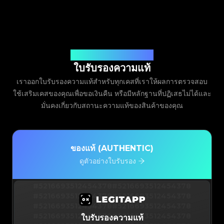
ออกโดย Legit App Limited
ใบรับรองความแท้
เราออกใบรับรองความแท้สำหรับทุกเคสที่เราให้ผลการตรวจสอบ
ใช้เสริมเคสของคุณเพื่อขอเงินคืน หรือมีหลักฐานที่ปฏิเสธไม่ได้และ
มั่นคงเกี่ยวกับสถานะความแท้ของสินค้าของคุณ
ของแท้ (AUTHENTIC)
ดูตัวอย่างใบรับรอง
#5216693512454378
#5216693512454378
#5216693512454378
#5216693512454378
#5216693512454378
#5216693512454378
#5216693512454378
#5216693512454378
ใบรับรองความแท้