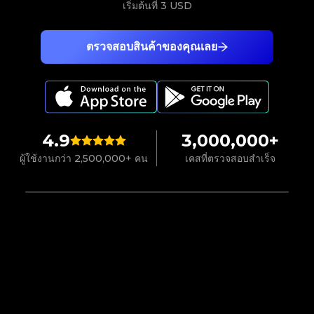
เริ่มต้นที่
3 USD
ตรวจสอบสินค้าของคุณเลย
4.9
3,000,000+
ผู้ใช้งานกว่า 2,500,000+ คน
เคสที่ตรวจสอบสำเร็จ