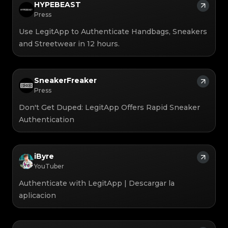
#5216693512454378
#5216693512454378
#4058552514782834
#4058552514782834
HYPEBEAST
#4058552514782834
#5216693512454378
#5216693512454378
#4058552514782834
#5216693512454378
#5216693512454378
#4058552514782834
#4058552514782834
Press
#4058552514782834
#5216693512454378
#5216693512454378
#4058552514782834
#5216693512454378
#5216693512454378
#4058552514782834
#4058552514782834
#4058552514782834
#5216693512454378
#5216693512454378
#4058552514782834
#5216693512454378
#5216693512454378
Use LegitApp to Authenticate Handbags, Sneakers
#4058552514782834
#4058552514782834
#4058552514782834
#5216693512454378
#5216693512454378
#4058552514782834
#5216693512454378
#5216693512454378
#4058552514782834
#4058552514782834
and Streetwear in 12 hours.
#4058552514782834
#5216693512454378
#5216693512454378
#4058552514782834
#5216693512454378
#5216693512454378
#4058552514782834
#4058552514782834
#4058552514782834
#5216693512454378
#5216693512454378
#4058552514782834
#5216693512454378
#5216693512454378
#4058552514782834
#4058552514782834
#4058552514782834
#5216693512454378
#5216693512454378
#4058552514782834
#5216693512454378
#5216693512454378
#4058552514782834
#4058552514782834
#4058552514782834
#5216693512454378
#5216693512454378
#4058552514782834
SneakerFreaker
#5216693512454378
#5216693512454378
#4058552514782834
#4058552514782834
#4058552514782834
#5216693512454378
#5216693512454378
#4058552514782834
Press
#5216693512454378
#5216693512454378
#4058552514782834
#4058552514782834
#4058552514782834
#5216693512454378
#5216693512454378
#4058552514782834
#5216693512454378
#5216693512454378
#4058552514782834
#4058552514782834
Don't Get Duped: LegitApp Offers Rapid Sneaker
#4058552514782834
#5216693512454378
#5216693512454378
#4058552514782834
#5216693512454378
#5216693512454378
#4058552514782834
#4058552514782834
#4058552514782834
#5216693512454378
#5216693512454378
#4058552514782834
Authentication
#5216693512454378
#5216693512454378
#4058552514782834
#4058552514782834
#4058552514782834
#5216693512454378
#5216693512454378
#4058552514782834
#5216693512454378
#5216693512454378
#4058552514782834
#4058552514782834
#4058552514782834
#5216693512454378
#5216693512454378
#4058552514782834
#5216693512454378
#5216693512454378
#4058552514782834
#4058552514782834
#4058552514782834
#5216693512454378
#5216693512454378
#4058552514782834
#5216693512454378
#5216693512454378
#4058552514782834
#4058552514782834
iByre
#4058552514782834
#5216693512454378
#5216693512454378
#4058552514782834
#5216693512454378
#5216693512454378
#4058552514782834
#4058552514782834
YouTuber
#4058552514782834
#5216693512454378
#5216693512454378
#4058552514782834
#5216693512454378
#5216693512454378
#4058552514782834
#4058552514782834
#4058552514782834
#5216693512454378
#5216693512454378
#4058552514782834
Authenticate with LegitApp | Descargar la
#5216693512454378
#5216693512454378
#4058552514782834
#4058552514782834
#4058552514782834
#5216693512454378
#5216693512454378
#4058552514782834
#5216693512454378
#5216693512454378
aplicacion
#4058552514782834
#4058552514782834
#4058552514782834
#5216693512454378
#5216693512454378
#4058552514782834
#5216693512454378
#5216693512454378
#4058552514782834
#4058552514782834
#4058552514782834
#5216693512454378
#5216693512454378
#4058552514782834
#5216693512454378
#5216693512454378
#4058552514782834
#4058552514782834
#4058552514782834
#5216693512454378
#5216693512454378
#4058552514782834
#5216693512454378
#5216693512454378
#4058552514782834
#4058552514782834