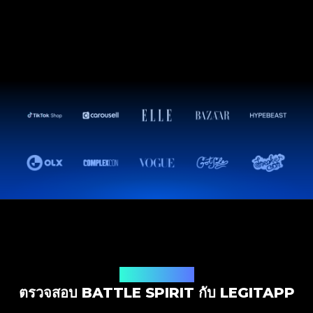
โซลูชันการตรวจสอบ
ตรวจสอบ BATTLE SPIRIT กับ LEGITAPP