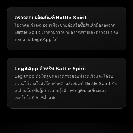
ตรวจสอบผลิตภัณฑ์ Battle Spirit
ไม่ว่าคุณกำลังมองหาที่จะขายต่อหรือซื้อสินค้ามือสองจาก
Battle Spirit เราสามารถช่วยตรวจสอบและตรวจจับของ
ปลอมบน LegitApp ได้
LegitApp สำหรับ Battle Spirit
LegitApp คือโซลูชันการตรวจสอบที่รวดเร็วและได้รับ
ความไว้วางใจทั่วโลกสำหรับผลิตภัณฑ์ Battle Spirit ขับ
เคลื่อนโดยทีมผู้ตรวจสอบผู้เชี่ยวชาญที่ยอดเยี่ยมและ
เทคโนโลยี AI ที่ล้ำสมัย