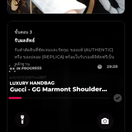
ขั้นตอน
3
รับผลลัพธ์
รับคำตัดสินที่ชัดเจนและรัดกุม: ของแท้ (AUTHENTIC)
หรือ ของปลอม (REPLICA) พร้อมใบรับรองดิจิทัลฟรีเป็น
หลักฐาน