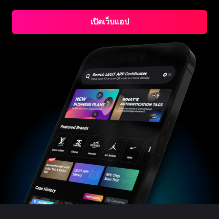
#3066123689299189
#3066123689299189
#3408395499395160
#3408395499395160
#3408395499395160
#3066123689299189
#3066123689299189
#3408395499395160
#3066123689299189
#3066123689299189
#3408395499395160
#3408395499395160
#3408395499395160
#3066123689299189
#3066123689299189
#3408395499395160
#3066123689299189
เปิดเว็บแอป
#3066123689299189
#3408395499395160
#3408395499395160
#3408395499395160
#3066123689299189
#3066123689299189
#3408395499395160
#3066123689299189
#3066123689299189
#3408395499395160
#3408395499395160
#3408395499395160
#3066123689299189
#3066123689299189
#3408395499395160
#3066123689299189
#3066123689299189
#3408395499395160
#3408395499395160
#3408395499395160
#3066123689299189
#3066123689299189
#3408395499395160
#3066123689299189
#3066123689299189
#3408395499395160
#3408395499395160
#3408395499395160
#3066123689299189
#3066123689299189
#3408395499395160
#3066123689299189
#3066123689299189
#3408395499395160
#3408395499395160
#3408395499395160
#3066123689299189
#3066123689299189
#3408395499395160
#3066123689299189
#3066123689299189
#3408395499395160
#3408395499395160
#3408395499395160
#3066123689299189
#3066123689299189
#3408395499395160
#3066123689299189
#3066123689299189
#3408395499395160
#3408395499395160
#3408395499395160
#3066123689299189
#3066123689299189
#3408395499395160
#3066123689299189
#3066123689299189
#3408395499395160
#3408395499395160
#3408395499395160
#3066123689299189
#3066123689299189
#3408395499395160
#3066123689299189
#3066123689299189
#3408395499395160
#3408395499395160
#3408395499395160
#3066123689299189
#3066123689299189
#3408395499395160
#3066123689299189
#3066123689299189
#3408395499395160
#3408395499395160
#3408395499395160
#3066123689299189
#3066123689299189
#3408395499395160
#3066123689299189
#3066123689299189
#3408395499395160
#3408395499395160
#3408395499395160
#3066123689299189
#3066123689299189
#3408395499395160
#3066123689299189
#3066123689299189
#3408395499395160
#3408395499395160
#3408395499395160
#3066123689299189
#3066123689299189
#3408395499395160
#3066123689299189
#3066123689299189
#3408395499395160
#3408395499395160
#3408395499395160
#3066123689299189
#3066123689299189
#3408395499395160
#3066123689299189
#3066123689299189
#3408395499395160
#3408395499395160
#3408395499395160
#3066123689299189
#3066123689299189
#3408395499395160
#3066123689299189
#3066123689299189
#3408395499395160
#3408395499395160
#3408395499395160
#3066123689299189
#3066123689299189
#3408395499395160
#3066123689299189
#3066123689299189
#3408395499395160
#3408395499395160
#3408395499395160
#3066123689299189
#3066123689299189
#3408395499395160
#3066123689299189
#3066123689299189
#3408395499395160
#3408395499395160
#3408395499395160
#3066123689299189
#3066123689299189
#3408395499395160
#3066123689299189
#3066123689299189
#3408395499395160
#3408395499395160
#3408395499395160
#3066123689299189
#3066123689299189
#3408395499395160
#3066123689299189
#3066123689299189
#3408395499395160
#3408395499395160
#3408395499395160
#3066123689299189
#3066123689299189
#3408395499395160
#3066123689299189
#3066123689299189
#3408395499395160
#3408395499395160
#3408395499395160
#3066123689299189
#3066123689299189
#3408395499395160
#3066123689299189
#3066123689299189