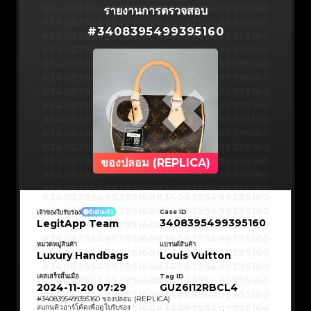
#3066123689299189
#3066123689299189
#3408395499395160
#3066123689299189
#3066123689299189
#3408395499395160
รายงานการตรวจสอบ
#3066123689299189
#3066123689299189
#3408395499395160
#3066123689299189
#3066123689299189
#3408395499395160
#3066123689299189
#3066123689299189
#
3408395499395160
#3408395499395160
#3066123689299189
#3066123689299189
#3408395499395160
#3066123689299189
#3066123689299189
#3408395499395160
#3066123689299189
#3066123689299189
#3408395499395160
#3066123689299189
#3066123689299189
#3408395499395160
#3066123689299189
#3066123689299189
#3408395499395160
#3066123689299189
#3066123689299189
#3408395499395160
#3066123689299189
#3066123689299189
#3408395499395160
#3066123689299189
#3066123689299189
#3408395499395160
#3066123689299189
#3066123689299189
#3408395499395160
#3066123689299189
#3066123689299189
#3408395499395160
#3066123689299189
#3066123689299189
#3408395499395160
#3066123689299189
#3066123689299189
#3408395499395160
#3066123689299189
#3066123689299189
#3408395499395160
#3066123689299189
#3066123689299189
#3408395499395160
#3066123689299189
#3066123689299189
#3408395499395160
#3066123689299189
#3066123689299189
#3408395499395160
#3066123689299189
#3066123689299189
#3408395499395160
#3066123689299189
#3066123689299189
#3408395499395160
#3066123689299189
#3066123689299189
#3408395499395160
ของปลอม (REPLICA)
#3066123689299189
#3066123689299189
#3408395499395160
#3066123689299189
#3066123689299189
#3408395499395160
#3066123689299189
#3066123689299189
#3408395499395160
#3066123689299189
#3066123689299189
#3408395499395160
#3066123689299189
#3066123689299189
#3408395499395160
#3408395499395160
#3408395499395160
#3066123689299189
#3066123689299189
#3408395499395160
#3066123689299189
#3066123689299189
#3408395499395160
#3408395499395160
Case ID
เจ้าของใบรับรอง
ยืนยันแล้ว
#3408395499395160
#3066123689299189
#3066123689299189
#3408395499395160
#3066123689299189
#3066123689299189
3408395499395160
LegitApp Team
#3408395499395160
#3408395499395160
#3408395499395160
#3066123689299189
#3066123689299189
#3408395499395160
#3066123689299189
#3066123689299189
#3408395499395160
#3408395499395160
#3408395499395160
#3066123689299189
#3066123689299189
#3408395499395160
หมวดหมู่สินค้า
แบรนด์สินค้า
#3066123689299189
#3066123689299189
#3408395499395160
#3408395499395160
Luxury Handbags
Louis Vuitton
#3408395499395160
#3066123689299189
#3066123689299189
#3408395499395160
#3066123689299189
#3066123689299189
#3408395499395160
#3408395499395160
#3408395499395160
#3066123689299189
#3066123689299189
#3408395499395160
#3066123689299189
#3066123689299189
เคสเสร็จสิ้นเมื่อ
Tag ID
#3408395499395160
#3408395499395160
#3408395499395160
#3066123689299189
#3066123689299189
#3408395499395160
2024-11-20 07:29
GUZ6I12RBCL4
#3066123689299189
#3066123689299189
#3408395499395160
#3408395499395160
#3408395499395160
#3066123689299189
#3066123689299189
#3408395499395160
#
3408395499395160
ของปลอม (REPLICA)
#3066123689299189
#3066123689299189
#3408395499395160
#3408395499395160
สแกนคิวอาร์โค้ดเพื่อดูใบรับรอง