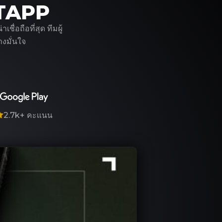
ITAPP
่อถือที่สุด ทีมผู้
งมั่นใจ
2.7k+
คะแนน