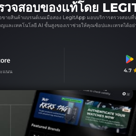
รวจสอบของแท้โดย LEG
ือขายสินค้าแบรนด์เนมมือสอง LegitApp มอบบริการตรวจสอบที่น่าเชื
ชาญและเทคโนโลยี AI ขั้นสูงของเราช่วยให้คุณช้อปและเทรดได้อย่า
4.7
ะแนน