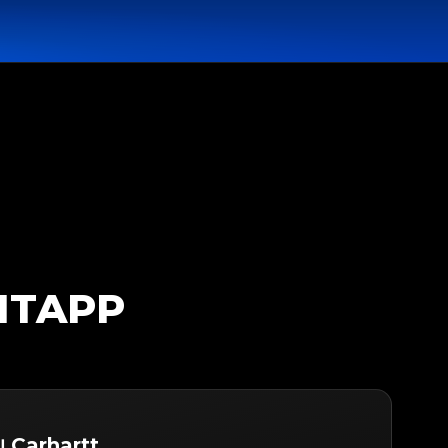
GITAPP
บ Carhartt