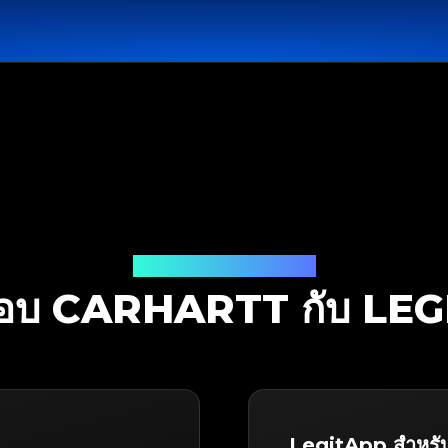
โซลูชันการตรวจสอบ
อบ CARHARTT กับ LE
LegitApp สำหรั