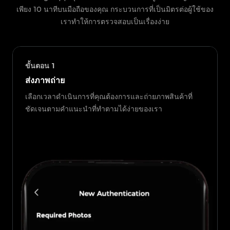
เพียง 10 นาทีบนมือถือของคุณ กระบวนการที่เป็นมิตรต่อผู้ใช้ของ
เราทำให้การตรวจสอบเป็นเรื่องง่าย
ขั้นตอน
1
ส่งภาพถ่าย
เลือกเวลาดำเนินการที่คุณต้องการและถ่ายภาพสินค้าที่
ชัดเจนตามคำแนะนำที่ทำตามได้ง่ายของเรา