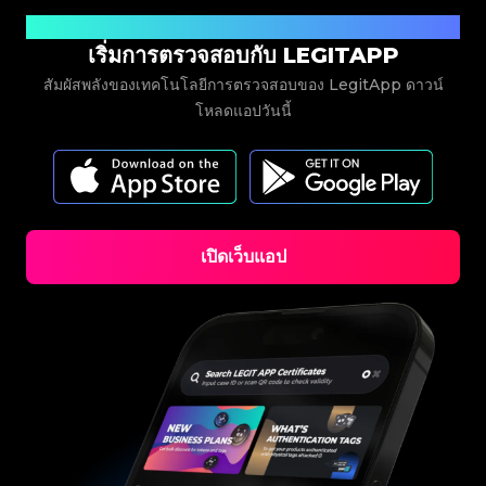
#3408395499395160
#3066123689299189
#3066123689299189
#3408395499395160
#3066123689299189
#3066123689299189
#3408395499395160
#3408395499395160
ดาวน์โหลดเลย
#3408395499395160
#3066123689299189
#3066123689299189
#3408395499395160
#3066123689299189
#3066123689299189
#3408395499395160
#3408395499395160
#3408395499395160
#3066123689299189
#3066123689299189
#3408395499395160
เริ่มการตรวจสอบกับ LEGITAPP
#3066123689299189
#3066123689299189
#3408395499395160
#3408395499395160
#3408395499395160
#3066123689299189
#3066123689299189
#3408395499395160
#3066123689299189
#3066123689299189
สัมผัสพลังของเทคโนโลยีการตรวจสอบของ LegitApp ดาวน์
#3408395499395160
#3408395499395160
#3408395499395160
#3066123689299189
#3066123689299189
#3408395499395160
#3066123689299189
#3066123689299189
#3408395499395160
#3408395499395160
โหลดแอปวันนี้
#3408395499395160
#3066123689299189
#3066123689299189
#3408395499395160
#3066123689299189
#3066123689299189
#3408395499395160
#3408395499395160
#3408395499395160
#3066123689299189
#3066123689299189
#3408395499395160
#3066123689299189
#3066123689299189
#3408395499395160
#3408395499395160
#3408395499395160
#3066123689299189
#3066123689299189
#3408395499395160
#3066123689299189
#3066123689299189
#3408395499395160
#3408395499395160
#3408395499395160
#3066123689299189
#3066123689299189
#3408395499395160
#3066123689299189
#3066123689299189
#3408395499395160
#3408395499395160
#3408395499395160
#3066123689299189
#3066123689299189
#3408395499395160
#3066123689299189
#3066123689299189
#3408395499395160
#3408395499395160
#3408395499395160
#3066123689299189
#3066123689299189
#3408395499395160
#3066123689299189
#3066123689299189
#3408395499395160
#3408395499395160
#3408395499395160
#3066123689299189
#3066123689299189
#3408395499395160
#3066123689299189
#3066123689299189
เปิดเว็บแอป
#3408395499395160
#3408395499395160
#3408395499395160
#3066123689299189
#3066123689299189
#3408395499395160
#3066123689299189
#3066123689299189
#3408395499395160
#3408395499395160
#3408395499395160
#3066123689299189
#3066123689299189
#3408395499395160
#3066123689299189
#3066123689299189
#3408395499395160
#3408395499395160
#3408395499395160
#3066123689299189
#3066123689299189
#3408395499395160
#3066123689299189
#3066123689299189
#3408395499395160
#3408395499395160
#3408395499395160
#3066123689299189
#3066123689299189
#3408395499395160
#3066123689299189
#3066123689299189
#3408395499395160
#3408395499395160
#3408395499395160
#3066123689299189
#3066123689299189
#3408395499395160
#3066123689299189
#3066123689299189
#3408395499395160
#3408395499395160
#3408395499395160
#3066123689299189
#3066123689299189
#3408395499395160
#3066123689299189
#3066123689299189
#3408395499395160
#3408395499395160
#3408395499395160
#3066123689299189
#3066123689299189
#3408395499395160
#3066123689299189
#3066123689299189
#3408395499395160
#3408395499395160
#3408395499395160
#3066123689299189
#3066123689299189
#3408395499395160
#3066123689299189
#3066123689299189
#3408395499395160
#3408395499395160
#3408395499395160
#3066123689299189
#3066123689299189
#3408395499395160
#3066123689299189
#3066123689299189
#3408395499395160
#3408395499395160
#3408395499395160
#3066123689299189
#3066123689299189
#3408395499395160
#3066123689299189
#3066123689299189
#3408395499395160
#3408395499395160
#3408395499395160
#3066123689299189
#3066123689299189
#3408395499395160