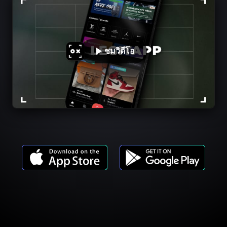
ชมวิดีโอ