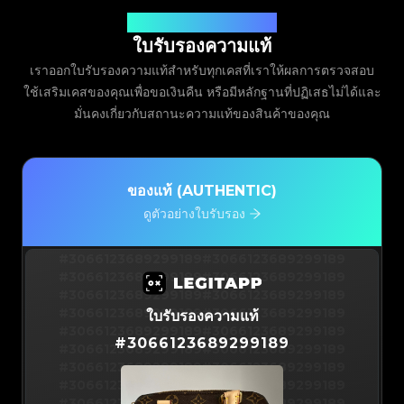
ออกโดย Legit App Limited
ใบรับรองความแท้
เราออกใบรับรองความแท้สำหรับทุกเคสที่เราให้ผลการตรวจสอบ
ใช้เสริมเคสของคุณเพื่อขอเงินคืน หรือมีหลักฐานที่ปฏิเสธไม่ได้และ
มั่นคงเกี่ยวกับสถานะความแท้ของสินค้าของคุณ
ของแท้ (AUTHENTIC)
ดูตัวอย่างใบรับรอง
#3066123689299189
#3066123689299189
#3066123689299189
#3066123689299189
#3066123689299189
#3066123689299189
#3066123689299189
#3066123689299189
ใบรับรองความแท้
#3066123689299189
#3066123689299189
#
3066123689299189
#3066123689299189
#3066123689299189
#3066123689299189
#3066123689299189
#3066123689299189
#3066123689299189
#3066123689299189
#3066123689299189