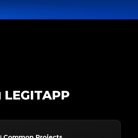
บ LEGITAPP
ับ Common Projects