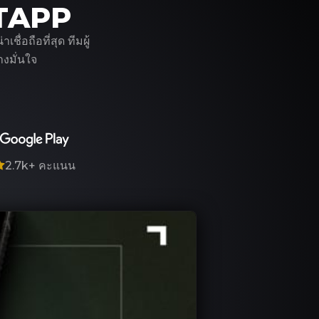
ITAPP
่อถือที่สุด ทีมผู้
งมั่นใจ
2.7k+
คะแนน