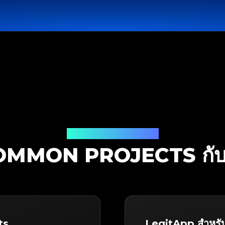
โซลูชันการตรวจสอบ
OMMON PROJECTS กั
ts
LegitApp สำหร