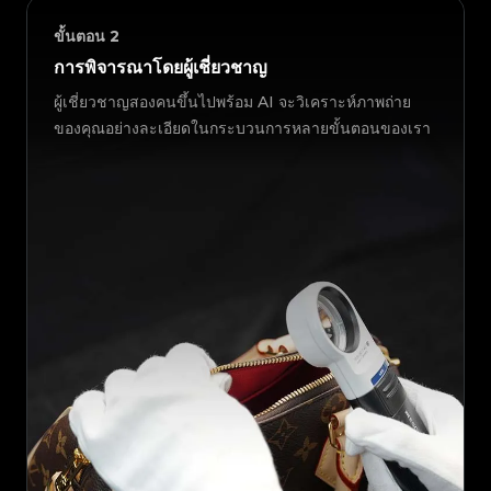
ขั้นตอน
2
การพิจารณาโดยผู้เชี่ยวชาญ
ผู้เชี่ยวชาญสองคนขึ้นไปพร้อม AI จะวิเคราะห์ภาพถ่าย
ของคุณอย่างละเอียดในกระบวนการหลายขั้นตอนของเรา