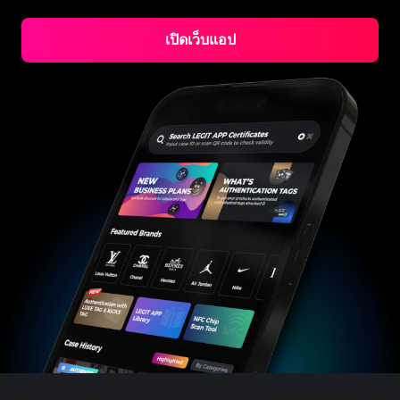
#3066123689299189
#3066123689299189
#3408395499395160
#3408395499395160
#3408395499395160
#3066123689299189
#3066123689299189
#3408395499395160
#3066123689299189
#3066123689299189
#3408395499395160
#3408395499395160
#3408395499395160
#3066123689299189
#3066123689299189
#3408395499395160
#3066123689299189
เปิดเว็บแอป
#3066123689299189
#3408395499395160
#3408395499395160
#3408395499395160
#3066123689299189
#3066123689299189
#3408395499395160
#3066123689299189
#3066123689299189
#3408395499395160
#3408395499395160
#3408395499395160
#3066123689299189
#3066123689299189
#3408395499395160
#3066123689299189
#3066123689299189
#3408395499395160
#3408395499395160
#3408395499395160
#3066123689299189
#3066123689299189
#3408395499395160
#3066123689299189
#3066123689299189
#3408395499395160
#3408395499395160
#3408395499395160
#3066123689299189
#3066123689299189
#3408395499395160
#3066123689299189
#3066123689299189
#3408395499395160
#3408395499395160
#3408395499395160
#3066123689299189
#3066123689299189
#3408395499395160
#3066123689299189
#3066123689299189
#3408395499395160
#3408395499395160
#3408395499395160
#3066123689299189
#3066123689299189
#3408395499395160
#3066123689299189
#3066123689299189
#3408395499395160
#3408395499395160
#3408395499395160
#3066123689299189
#3066123689299189
#3408395499395160
#3066123689299189
#3066123689299189
#3408395499395160
#3408395499395160
#3408395499395160
#3066123689299189
#3066123689299189
#3408395499395160
#3066123689299189
#3066123689299189
#3408395499395160
#3408395499395160
#3408395499395160
#3066123689299189
#3066123689299189
#3408395499395160
#3066123689299189
#3066123689299189
#3408395499395160
#3408395499395160
#3408395499395160
#3066123689299189
#3066123689299189
#3408395499395160
#3066123689299189
#3066123689299189
#3408395499395160
#3408395499395160
#3408395499395160
#3066123689299189
#3066123689299189
#3408395499395160
#3066123689299189
#3066123689299189
#3408395499395160
#3408395499395160
#3408395499395160
#3066123689299189
#3066123689299189
#3408395499395160
#3066123689299189
#3066123689299189
#3408395499395160
#3408395499395160
#3408395499395160
#3066123689299189
#3066123689299189
#3408395499395160
#3066123689299189
#3066123689299189
#3408395499395160
#3408395499395160
#3408395499395160
#3066123689299189
#3066123689299189
#3408395499395160
#3066123689299189
#3066123689299189
#3408395499395160
#3408395499395160
#3408395499395160
#3066123689299189
#3066123689299189
#3408395499395160
#3066123689299189
#3066123689299189
#3408395499395160
#3408395499395160
#3408395499395160
#3066123689299189
#3066123689299189
#3408395499395160
#3066123689299189
#3066123689299189
#3408395499395160
#3408395499395160
#3408395499395160
#3066123689299189
#3066123689299189
#3408395499395160
#3066123689299189
#3066123689299189
#3408395499395160
#3408395499395160
#3408395499395160
#3066123689299189
#3066123689299189
#3408395499395160
#3066123689299189
#3066123689299189
#3408395499395160
#3408395499395160
#3408395499395160
#3066123689299189
#3066123689299189
#3408395499395160
#3066123689299189
#3066123689299189
#3408395499395160
#3408395499395160
#3408395499395160
#3066123689299189
#3066123689299189
#3408395499395160
#3066123689299189
#3066123689299189