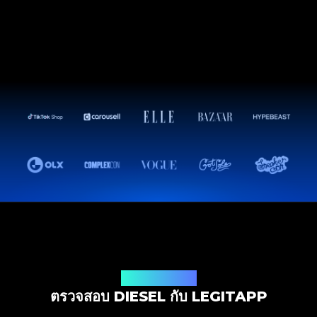
โซลูชันการตรวจสอบ
ตรวจสอบ DIESEL กับ LEGITAPP