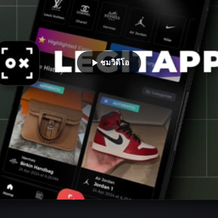
ชมวิดีโอ