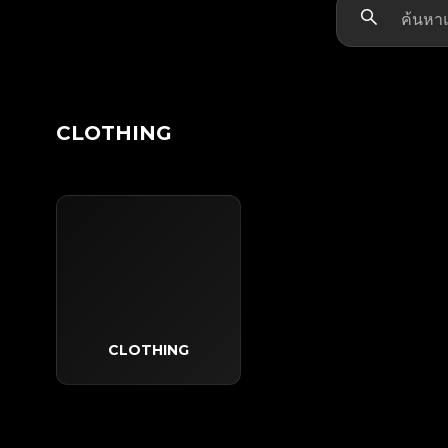
CLOTHING
CLOTHING