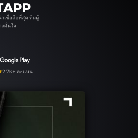
ITAPP
่อถือที่สุด ทีมผู้
งมั่นใจ
2.7k+
คะแนน