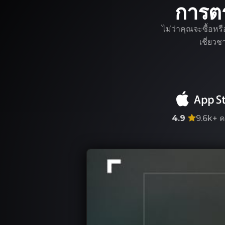
การต
ไม่ว่าคุณจะซื้อหร
เชี่ยว
4.9
9.6k+
ค