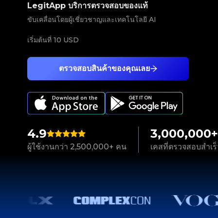
LegitApp บริการตรวจสอบของแท้
ขับเคลื่อนโดยผู้เชี่ยวชาญและเทคโนโลยี AI
เริ่มต้นที่
10 USD
ตรวจสอบสินค้าของคุณเลย
4.9
3,000,000+
ผู้ใช้งานกว่า 2,500,000+ คน
เคสที่ตรวจสอบสำเร็