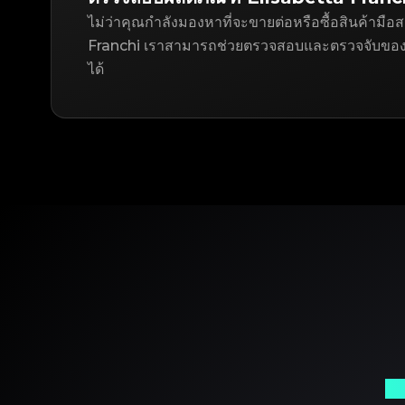
ไม่ว่าคุณกำลังมองหาที่จะขายต่อหรือซื้อสินค้ามื
Franchi เราสามารถช่วยตรวจสอบและตรวจจับข
ได้
พา