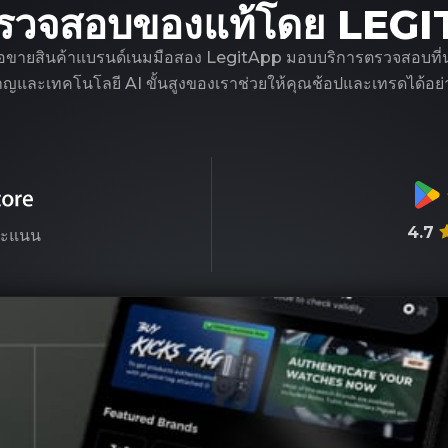
รวจสอบของแท้โดย LEG
ือขายสินค้าแบรนด์เนมมือสอง LegitApp มอบบริการตรวจสอบที่น่าเชื
ชาญและเทคโนโลยี AI ขั้นสูงของเราช่วยให้คุณช้อปและเทรดได้อย่า
4.7
ะแนน