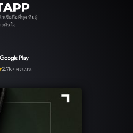
ITAPP
่อถือที่สุด ทีมผู้
งมั่นใจ
2.7k+
คะแนน