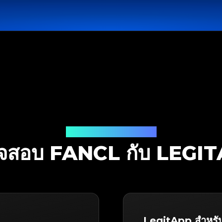
โซลูชันการตรวจสอบ
จสอบ FANCL กับ LEGI
LegitApp สำหร