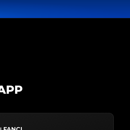
TAPP
ับ FANCL