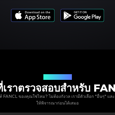
รุ่นผลิตภัณฑ์
่งที่เราตรวจสอบสำหรับ FA
ณฑ์ FANCL ของคุณใช่ไหม? ไม่ต้องกังวล เรามีตัวเลือก "อื่นๆ" แ
ให้พิจารณาก่อนได้เสมอ