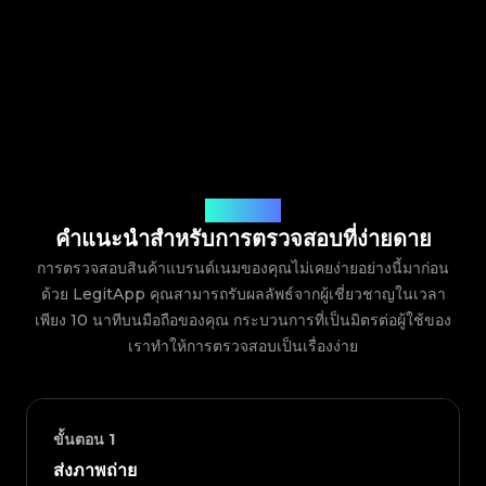
วิธีการทำงาน
คำแนะนำสำหรับการตรวจสอบที่ง่ายดาย
การตรวจสอบสินค้าแบรนด์เนมของคุณไม่เคยง่ายอย่างนี้มาก่อน
ด้วย LegitApp คุณสามารถรับผลลัพธ์จากผู้เชี่ยวชาญในเวลา
เพียง 10 นาทีบนมือถือของคุณ กระบวนการที่เป็นมิตรต่อผู้ใช้ของ
เราทำให้การตรวจสอบเป็นเรื่องง่าย
ขั้นตอน
1
ส่งภาพถ่าย