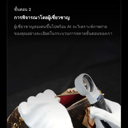
ขั้นตอน
2
การพิจารณาโดยผู้เชี่ยวชาญ
ผู้เชี่ยวชาญสองคนขึ้นไปพร้อม AI จะวิเคราะห์ภาพถ่าย
ของคุณอย่างละเอียดในกระบวนการหลายขั้นตอนของเรา