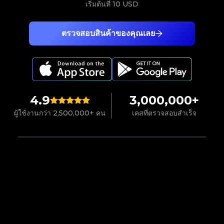
เริ่มต้นที่
10 USD
ตรวจสอบสินค้าของคุณเลย
4.9
3,000,000+
ผู้ใช้งานกว่า 2,500,000+ คน
เคสที่ตรวจสอบสำเร็จ