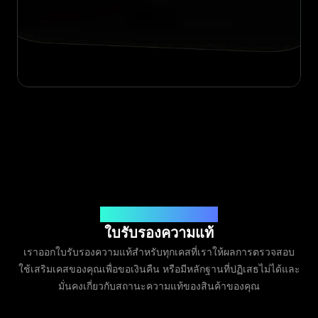
ออกโดย Legit App Limited
ใบรับรองความแท้
เราออกใบรับรองความแท้สำหรับทุกเคสที่เราให้ผลการตรวจสอบ
ใช้เสริมเคสของคุณเพื่อขอเงินคืน หรือมีหลักฐานที่ปฏิเสธไม่ได้และ
มั่นคงเกี่ยวกับสถานะความแท้ของสินค้าของคุณ