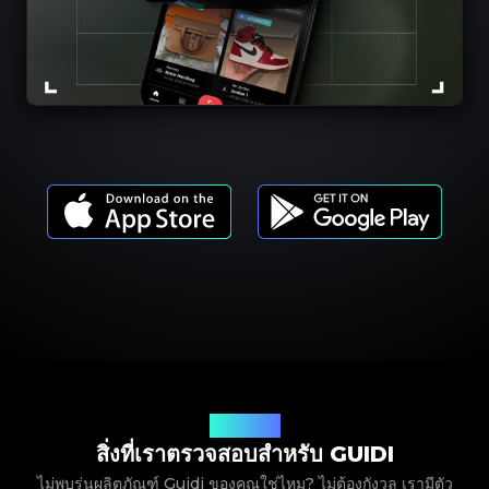
รุ่นผลิตภัณฑ์
สิ่งที่เราตรวจสอบสำหรับ GUIDI
ไม่พบรุ่นผลิตภัณฑ์ Guidi ของคุณใช่ไหม? ไม่ต้องกังวล เรามีตัว