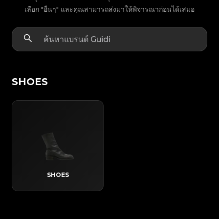
เลือก "อื่นๆ" และคุณสามารถส่งมาให้พิจารณาก่อนได้เสมอ
SHOES
SHOES