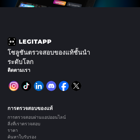
#3408395499395160
#3066123689299189
#3066123689299189
#3408395499395160
#3066123689299189
#3066123689299189
#3408395499395160
#3408395499395160
#3408395499395160
#3066123689299189
#3066123689299189
#3408395499395160
#3066123689299189
#3066123689299189
#3408395499395160
#3408395499395160
#3408395499395160
#3066123689299189
#3066123689299189
#3408395499395160
#3066123689299189
#3066123689299189
#3408395499395160
#3408395499395160
#3408395499395160
#3066123689299189
#3066123689299189
#3408395499395160
#3066123689299189
#3066123689299189
#3408395499395160
#3408395499395160
#3408395499395160
#3066123689299189
#3066123689299189
#3408395499395160
#3066123689299189
#3066123689299189
#3408395499395160
#3408395499395160
#3408395499395160
#3066123689299189
#3066123689299189
#3408395499395160
#3066123689299189
#3066123689299189
#3408395499395160
#3408395499395160
#3408395499395160
#3066123689299189
#3066123689299189
#3408395499395160
#3066123689299189
#3066123689299189
#3408395499395160
#3408395499395160
#3408395499395160
#3066123689299189
#3066123689299189
#3408395499395160
#3066123689299189
#3066123689299189
#3408395499395160
#3408395499395160
#3408395499395160
#3066123689299189
#3066123689299189
#3408395499395160
โซลูชันตรวจสอบของแท้ชั้นนำ
#3066123689299189
#3066123689299189
#3408395499395160
#3408395499395160
#3408395499395160
#3066123689299189
#3066123689299189
#3408395499395160
#3066123689299189
#3066123689299189
#3408395499395160
#3408395499395160
ระดับโลก
#3408395499395160
#3066123689299189
#3066123689299189
#3408395499395160
#3066123689299189
#3066123689299189
#3408395499395160
#3408395499395160
#3408395499395160
#3066123689299189
#3066123689299189
#3408395499395160
ติดตามเรา
#3066123689299189
#3066123689299189
#3408395499395160
#3408395499395160
#3408395499395160
#3066123689299189
#3066123689299189
#3408395499395160
#3066123689299189
#3066123689299189
#3408395499395160
#3408395499395160
#3408395499395160
#3066123689299189
#3066123689299189
#3408395499395160
#3066123689299189
#3066123689299189
#3408395499395160
#3408395499395160
#3408395499395160
#3066123689299189
#3066123689299189
#3408395499395160
#3066123689299189
#3066123689299189
#3408395499395160
#3408395499395160
#3408395499395160
#3066123689299189
#3066123689299189
#3408395499395160
#3066123689299189
#3066123689299189
#3408395499395160
#3408395499395160
#3408395499395160
#3066123689299189
#3066123689299189
#3408395499395160
#3066123689299189
#3066123689299189
#3408395499395160
#3408395499395160
#3408395499395160
#3066123689299189
#3066123689299189
#3408395499395160
การตรวจสอบของแท้
#3066123689299189
#3066123689299189
#3408395499395160
#3408395499395160
#3408395499395160
#3066123689299189
#3066123689299189
#3408395499395160
#3066123689299189
#3066123689299189
#3408395499395160
#3408395499395160
การตรวจสอบผ่านแอปออนไลน์
#3408395499395160
#3066123689299189
#3066123689299189
#3408395499395160
#3066123689299189
#3066123689299189
#3408395499395160
#3408395499395160
สิ่งที่เราตรวจสอบ
#3408395499395160
#3066123689299189
#3066123689299189
#3408395499395160
#3066123689299189
#3066123689299189
#3408395499395160
#3408395499395160
ราคา
#3408395499395160
#3066123689299189
#3066123689299189
#3408395499395160
#3066123689299189
#3066123689299189
#3408395499395160
#3408395499395160
ค้นหาใบรับรอง
#3408395499395160
#3066123689299189
#3066123689299189
#3408395499395160