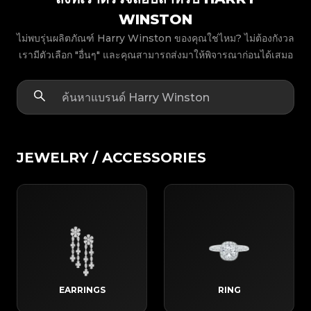
WINSTON
ไม่พบรุ่นผลิตภัณฑ์ Harry Winston ของคุณใช่ไหม? ไม่ต้องกังวล
เรามีตัวเลือก "อื่นๆ" และคุณสามารถส่งมาให้พิจารณาก่อนได้เสมอ
JEWELRY / ACCESSORIES
EARRINGS
RING