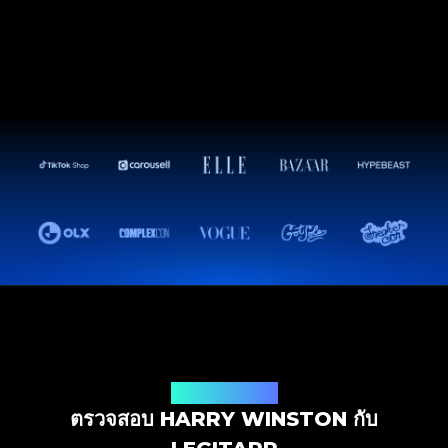
โซลูชันการตรวจสอบ
ตรวจสอบ HARRY WINSTON กับ