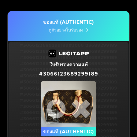
ของแท้ (AUTHENTIC)
ดูตัวอย่างใบรับรอง
#3066123689299189
#3066123689299189
#3066123689299189
#3066123689299189
#3066123689299189
#3066123689299189
#3066123689299189
#3066123689299189
ใบรับรองความแท้
#3066123689299189
#3066123689299189
#
3066123689299189
#3066123689299189
#3066123689299189
#3066123689299189
#3066123689299189
#3066123689299189
#3066123689299189
#3066123689299189
#3066123689299189
#3066123689299189
#3066123689299189
#3066123689299189
#3066123689299189
#3066123689299189
#3066123689299189
#3066123689299189
#3066123689299189
#3066123689299189
#3066123689299189
#3066123689299189
#3066123689299189
ของแท้ (AUTHENTIC)