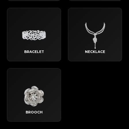
BRACELET
NECKLACE
BROOCH