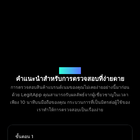
วิธีการทำงาน
คำแนะนำสำหรับการตรวจสอบที่ง่ายดาย
การตรวจสอบสินค้าแบรนด์เนมของคุณไม่เคยง่ายอย่างนี้มาก่อน
ด้วย LegitApp คุณสามารถรับผลลัพธ์จากผู้เชี่ยวชาญในเวลา
เพียง 10 นาทีบนมือถือของคุณ กระบวนการที่เป็นมิตรต่อผู้ใช้ของ
เราทำให้การตรวจสอบเป็นเรื่องง่าย
ขั้นตอน
1