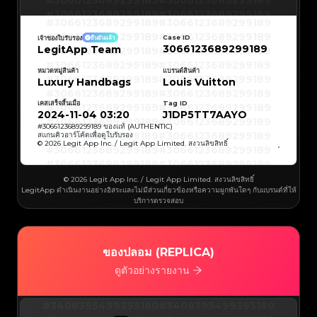
#3066123689299189
#3066123689299189
#3066123689299189
#3066123689299189
#3066123689299189
#3066123689299189
#3066123689299189
#3066123689299189
#3066123689299189
#3066123689299189
Case ID
เจ้าของใบรับรอง
ยืนยันแล้ว
#3066123689299189
#3066123689299189
3066123689299189
LegitApp Team
#3066123689299189
#3066123689299189
#3066123689299189
#3066123689299189
#3066123689299189
#3066123689299189
#3066123689299189
#3066123689299189
หมวดหมู่สินค้า
แบรนด์สินค้า
#3066123689299189
#3066123689299189
Luxury Handbags
Louis Vuitton
#3066123689299189
#3066123689299189
#3066123689299189
#3066123689299189
#3066123689299189
#3066123689299189
เคสเสร็จสิ้นเมื่อ
Tag ID
#3066123689299189
#3066123689299189
#3066123689299189
#3066123689299189
2024-11-04 03:20
J1DP5TT7AAYO
#3066123689299189
#3066123689299189
#3066123689299189
#3066123689299189
#
3066123689299189
ของแท้ (AUTHENTIC)
#3066123689299189
#3066123689299189
สแกนคิวอาร์โค้ดเพื่อดูใบรับรอง
#3066123689299189
#3066123689299189
© 2026 Legit App Inc. / Legit App Limited. สงวนลิขสิทธิ์
#3066123689299189
#3066123689299189
#3066123689299189
#3066123689299189
#3066123689299189
#3066123689299189
#3066123689299189
#3066123689299189
#3066123689299189
#3066123689299189
© 2026 Legit App Inc. / Legit App Limited. สงวนลิขสิทธิ์
#3066123689299189
#3066123689299189
LegitApp ดำเนินงานอย่างอิสระและไม่มีส่วนเกี่ยวข้องหรือความผูกพันใดๆ กับแบรนด์ที่ให้
#3066123689299189
#3066123689299189
#3066123689299189
#3066123689299189
บริการตรวจสอบ
#3066123689299189
#3066123689299189
#3066123689299189
#3066123689299189
#3066123689299189
#3066123689299189
#3066123689299189
#3066123689299189
#3066123689299189
#3066123689299189
#3066123689299189
#3066123689299189
#3066123689299189
#3066123689299189
ของปลอม (REPLICA)
#3066123689299189
#3066123689299189
#3066123689299189
#3066123689299189
#3066123689299189
#3066123689299189
ดูตัวอย่างรายงาน
#3066123689299189
#3066123689299189
#3066123689299189
#3066123689299189
#3066123689299189
#3066123689299189
#3066123689299189
#3066123689299189
#3408395499395160
#3066123689299189
#3066123689299189
#3408395499395160
#3066123689299189
#3066123689299189