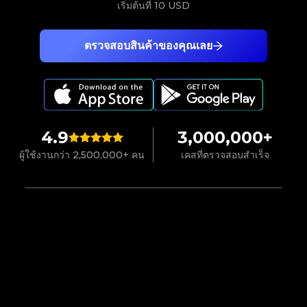
เริ่มต้นที่
10 USD
ตรวจสอบสินค้าของคุณเลย
4.9
3,000,000+
ผู้ใช้งานกว่า 2,500,000+ คน
เคสที่ตรวจสอบสำเร็จ