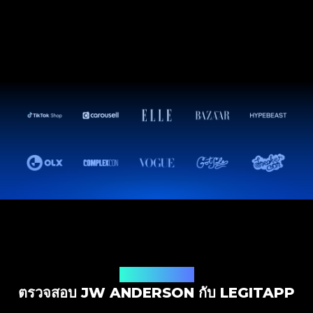
โซลูชันการตรวจสอบ
ตรวจสอบ JW ANDERSON กับ LEGITAPP