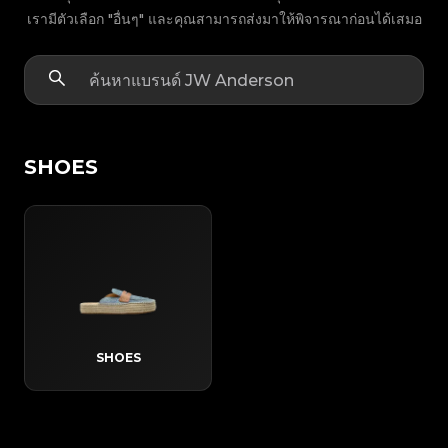
เรามีตัวเลือก "อื่นๆ" และคุณสามารถส่งมาให้พิจารณาก่อนได้เสมอ
SHOES
SHOES