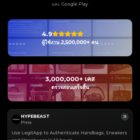
#3408395499395160
#3066123689299189
#3066123689299189
#3408395499395160
#3066123689299189
#3066123689299189
#3408395499395160
#3408395499395160
และ Google Play
#3408395499395160
#3066123689299189
#3066123689299189
#3408395499395160
#3066123689299189
#3066123689299189
#3408395499395160
#3408395499395160
#3408395499395160
#3066123689299189
#3066123689299189
#3408395499395160
#3066123689299189
#3066123689299189
#3408395499395160
#3408395499395160
#3408395499395160
#3066123689299189
#3066123689299189
#3408395499395160
#3066123689299189
#3066123689299189
#3408395499395160
#3408395499395160
#3408395499395160
#3066123689299189
#3066123689299189
#3408395499395160
#3066123689299189
#3066123689299189
#3408395499395160
#3408395499395160
#3408395499395160
#3066123689299189
#3066123689299189
#3408395499395160
4.9
#3066123689299189
#3066123689299189
#3408395499395160
#3408395499395160
#3408395499395160
#3066123689299189
#3066123689299189
#3408395499395160
#3066123689299189
#3066123689299189
#3408395499395160
#3408395499395160
ผู้ใช้งาน 2,500,000+ คน
#3408395499395160
#3066123689299189
#3066123689299189
#3408395499395160
#3066123689299189
#3066123689299189
#3408395499395160
#3408395499395160
#3408395499395160
#3066123689299189
#3066123689299189
#3408395499395160
#3066123689299189
#3066123689299189
#3408395499395160
#3408395499395160
#3408395499395160
#3066123689299189
#3066123689299189
#3408395499395160
#3066123689299189
#3066123689299189
#3408395499395160
#3408395499395160
#3408395499395160
#3066123689299189
#3066123689299189
#3408395499395160
#3066123689299189
#3066123689299189
#3408395499395160
#3408395499395160
#3408395499395160
#3066123689299189
#3066123689299189
#3408395499395160
#3066123689299189
#3066123689299189
#3408395499395160
#3408395499395160
#3408395499395160
#3066123689299189
#3066123689299189
#3408395499395160
#3066123689299189
#3066123689299189
3,000,000+ เคส
#3408395499395160
#3408395499395160
#3408395499395160
#3066123689299189
#3066123689299189
#3408395499395160
#3066123689299189
#3066123689299189
#3408395499395160
#3408395499395160
ตรวจสอบเสร็จสิ้น
#3408395499395160
#3066123689299189
#3066123689299189
#3408395499395160
#3066123689299189
#3066123689299189
#3408395499395160
#3408395499395160
#3408395499395160
#3066123689299189
#3066123689299189
#3408395499395160
#3066123689299189
#3066123689299189
#3408395499395160
#3408395499395160
#3408395499395160
#3066123689299189
#3066123689299189
#3408395499395160
#3066123689299189
#3066123689299189
#3408395499395160
#3408395499395160
#3408395499395160
#3066123689299189
#3066123689299189
#3408395499395160
#3066123689299189
#3066123689299189
#3408395499395160
#3408395499395160
#3408395499395160
#3066123689299189
#3066123689299189
#3408395499395160
#3066123689299189
#3066123689299189
#3408395499395160
HYPEBEAST
#3408395499395160
#3408395499395160
#3066123689299189
#3066123689299189
#3408395499395160
#3066123689299189
#3066123689299189
#3408395499395160
#3408395499395160
Press
#3408395499395160
#3066123689299189
#3066123689299189
#3408395499395160
#3066123689299189
#3066123689299189
#3408395499395160
#3408395499395160
#3408395499395160
#3066123689299189
#3066123689299189
#3408395499395160
Use LegitApp to Authenticate Handbags, Sneakers
#3066123689299189
#3066123689299189
#3408395499395160
#3408395499395160
#3408395499395160
#3066123689299189
#3066123689299189
#3408395499395160