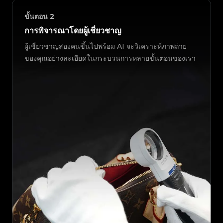
ขั้นตอน
2
การพิจารณาโดยผู้เชี่ยวชาญ
ผู้เชี่ยวชาญสองคนขึ้นไปพร้อม AI จะวิเคราะห์ภาพถ่าย
ของคุณอย่างละเอียดในกระบวนการหลายขั้นตอนของเรา