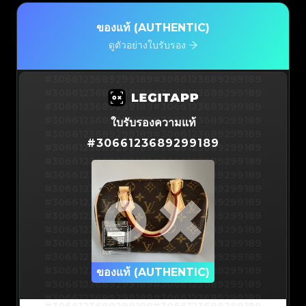
ของแท้ (AUTHENTIC)
ดูตัวอย่างใบรับรอง
#3066123689299189
#3066123689299189
#3066123689299189
#3066123689299189
#3066123689299189
#3066123689299189
#3066123689299189
#3066123689299189
ใบรับรองความแท้
#3066123689299189
#3066123689299189
#
3066123689299189
#3066123689299189
#3066123689299189
#3066123689299189
#3066123689299189
#3066123689299189
#3066123689299189
#3066123689299189
#3066123689299189
#3066123689299189
#3066123689299189
#3066123689299189
#3066123689299189
#3066123689299189
#3066123689299189
#3066123689299189
#3066123689299189
#3066123689299189
#3066123689299189
#3066123689299189
#3066123689299189
ของแท้ (AUTHENTIC)
#3066123689299189
#3066123689299189
#3066123689299189
#3066123689299189