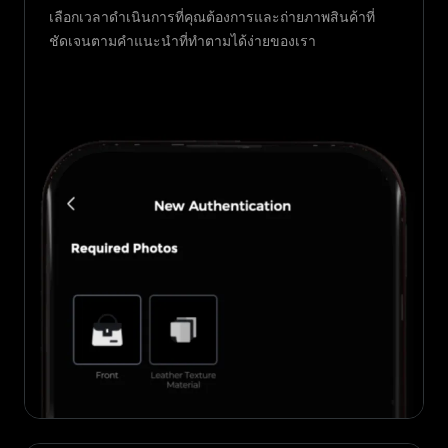
เลือกเวลาดำเนินการที่คุณต้องการและถ่ายภาพสินค้าที่
ชัดเจนตามคำแนะนำที่ทำตามได้ง่ายของเรา