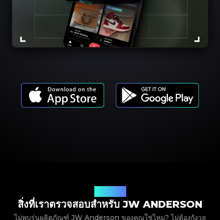
รุ่นผลิตภัณฑ์
สิ่งที่เราตรวจสอบสำหรับ JW ANDERSON
ไม่พบรุ่นผลิตภัณฑ์ JW Anderson ของคุณใช่ไหม? ไม่ต้องกังวล