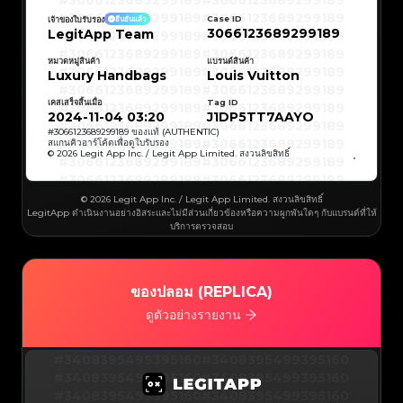
#3066123689299189
#3066123689299189
#3066123689299189
#3066123689299189
#3066123689299189
#3066123689299189
Case ID
เจ้าของใบรับรอง
ยืนยันแล้ว
#3066123689299189
#3066123689299189
3066123689299189
LegitApp Team
#3066123689299189
#3066123689299189
#3066123689299189
#3066123689299189
#3066123689299189
#3066123689299189
#3066123689299189
#3066123689299189
หมวดหมู่สินค้า
แบรนด์สินค้า
#3066123689299189
#3066123689299189
Luxury Handbags
Louis Vuitton
#3066123689299189
#3066123689299189
#3066123689299189
#3066123689299189
#3066123689299189
#3066123689299189
เคสเสร็จสิ้นเมื่อ
Tag ID
#3066123689299189
#3066123689299189
#3066123689299189
#3066123689299189
2024-11-04 03:20
J1DP5TT7AAYO
#3066123689299189
#3066123689299189
#3066123689299189
#3066123689299189
#
3066123689299189
ของแท้ (AUTHENTIC)
#3066123689299189
#3066123689299189
สแกนคิวอาร์โค้ดเพื่อดูใบรับรอง
#3066123689299189
#3066123689299189
© 2026 Legit App Inc. / Legit App Limited. สงวนลิขสิทธิ์
#3066123689299189
#3066123689299189
#3066123689299189
#3066123689299189
#3066123689299189
#3066123689299189
#3066123689299189
#3066123689299189
#3066123689299189
#3066123689299189
© 2026 Legit App Inc. / Legit App Limited. สงวนลิขสิทธิ์
#3066123689299189
#3066123689299189
LegitApp ดำเนินงานอย่างอิสระและไม่มีส่วนเกี่ยวข้องหรือความผูกพันใดๆ กับแบรนด์ที่ให้
#3066123689299189
#3066123689299189
#3066123689299189
#3066123689299189
บริการตรวจสอบ
#3066123689299189
#3066123689299189
#3066123689299189
#3066123689299189
#3066123689299189
#3066123689299189
#3066123689299189
#3066123689299189
#3066123689299189
#3066123689299189
#3066123689299189
#3066123689299189
#3066123689299189
#3066123689299189
ของปลอม (REPLICA)
#3066123689299189
#3066123689299189
#3066123689299189
#3066123689299189
#3066123689299189
#3066123689299189
ดูตัวอย่างรายงาน
#3066123689299189
#3066123689299189
#3066123689299189
#3066123689299189
#3066123689299189
#3066123689299189
#3066123689299189
#3066123689299189
#3408395499395160
#3066123689299189
#3066123689299189
#3408395499395160
#3066123689299189
#3066123689299189
#3408395499395160
#3066123689299189
#3066123689299189
#3408395499395160
#3066123689299189
#3066123689299189
#3408395499395160
#3066123689299189
#3066123689299189
#3408395499395160