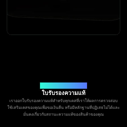
ออกโดย Legit App Limited
ใบรับรองความแท้
เราออกใบรับรองความแท้สำหรับทุกเคสที่เราให้ผลการตรวจสอบ
ใช้เสริมเคสของคุณเพื่อขอเงินคืน หรือมีหลักฐานที่ปฏิเสธไม่ได้และ
มั่นคงเกี่ยวกับสถานะความแท้ของสินค้าของคุณ