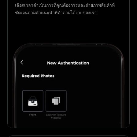
เลือกเวลาดำเนินการที่คุณต้องการและถ่ายภาพสินค้าที่
ชัดเจนตามคำแนะนำที่ทำตามได้ง่ายของเรา