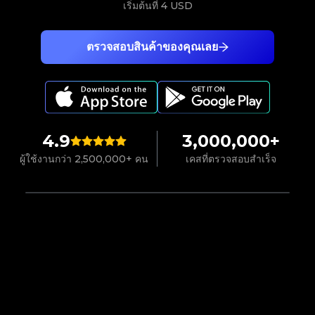
เริ่มต้นที่
4 USD
ตรวจสอบสินค้าของคุณเลย
4.9
3,000,000+
ผู้ใช้งานกว่า 2,500,000+ คน
เคสที่ตรวจสอบสำเร็จ