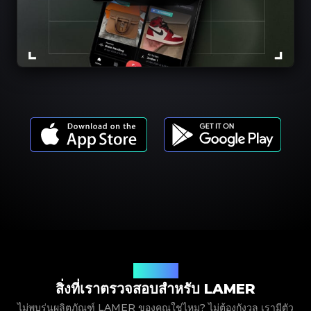
รุ่นผลิตภัณฑ์
สิ่งที่เราตรวจสอบสำหรับ LAMER
ไม่พบรุ่นผลิตภัณฑ์ LAMER ของคุณใช่ไหม? ไม่ต้องกังวล เรามีตัว