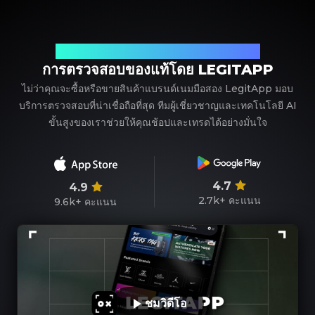
พาร์ทเนอร์ที่เชื่อถือได้ของคุณในการตรวจสอบแบรนด์เนม
การตรวจสอบของแท้โดย LEGITAPP
ไม่ว่าคุณจะซื้อหรือขายสินค้าแบรนด์เนมมือสอง LegitApp มอบ
บริการตรวจสอบที่น่าเชื่อถือที่สุด ทีมผู้เชี่ยวชาญและเทคโนโลยี AI
ขั้นสูงของเราช่วยให้คุณช้อปและเทรดได้อย่างมั่นใจ
4.7
4.9
2.7k+
คะแนน
9.6k+
คะแนน
ชมวิดีโอ