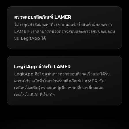
ตรวจสอบผลิตภัณฑ์ LAMER
ไม่ว่าคุณกำลังมองหาที่จะขายต่อหรือซื้อสินค้ามือสองจาก
LAMER เราสามารถช่วยตรวจสอบและตรวจจับของปลอม
บน LegitApp ได้
LegitApp สำหรับ LAMER
LegitApp คือโซลูชันการตรวจสอบที่รวดเร็วและได้รับ
ความไว้วางใจทั่วโลกสำหรับผลิตภัณฑ์ LAMER ขับ
เคลื่อนโดยทีมผู้ตรวจสอบผู้เชี่ยวชาญที่ยอดเยี่ยมและ
เทคโนโลยี AI ที่ล้ำสมัย