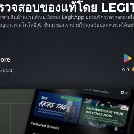
รวจสอบของแท้โดย LEG
ือขายสินค้าแบรนด์เนมมือสอง LegitApp มอบบริการตรวจสอบที่น่าเชื
ชาญและเทคโนโลยี AI ขั้นสูงของเราช่วยให้คุณช้อปและเทรดได้อย่า
4.7
ะแนน