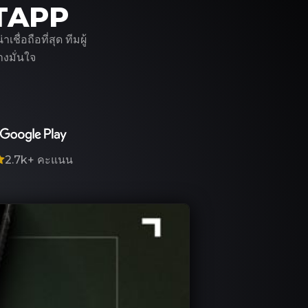
ITAPP
่อถือที่สุด ทีมผู้
งมั่นใจ
2.7k+
คะแนน