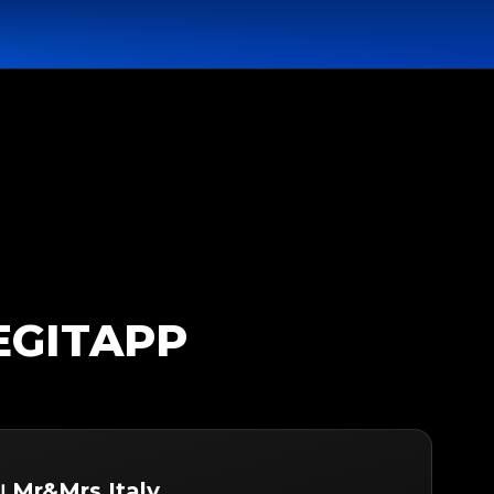
LEGITAPP
บ Mr&Mrs Italy