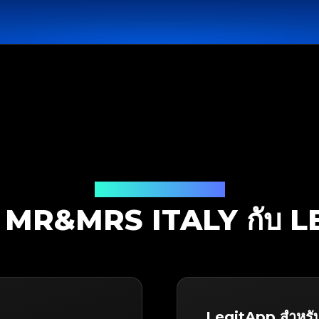
โซลูชันการตรวจสอบ
 MR&MRS ITALY กับ 
LegitApp สำหรั