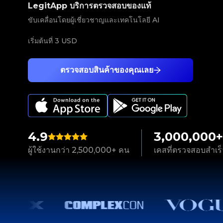
LegitApp บริการตรวจสอบของแท้
ขับเคลื่อนโดยผู้เชี่ยวชาญและเทคโนโลยี AI
เริ่มต้นที่
3 USD
ตรวจสอบสินค้าของคุณเลย
4.9
3,000,000+
ผู้ใช้งานกว่า 2,500,000+ คน
เคสที่ตรวจสอบสำเร็