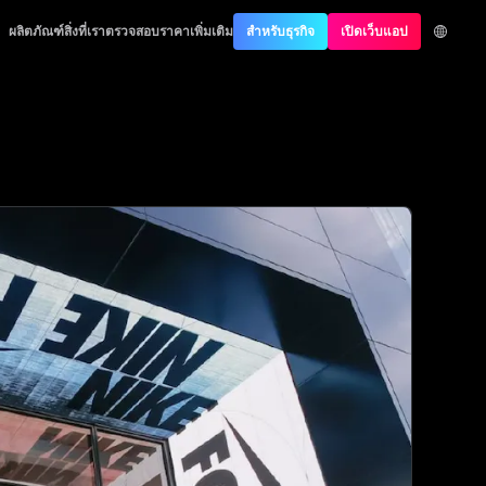
ion
ผลิตภัณฑ์
สิ่งที่เราตรวจสอบ
ราคา
เพิ่มเติม
สำหรับธุรกิจ
เปิดเว็บแอป