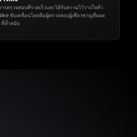
ารตรวจสอบที่รวดเร็วและได้รับความไว้วางใจทั่ว
ke ขับเคลื่อนโดยทีมผู้ตรวจสอบผู้เชี่ยวชาญที่ยอด
ที่ล้ำสมัย