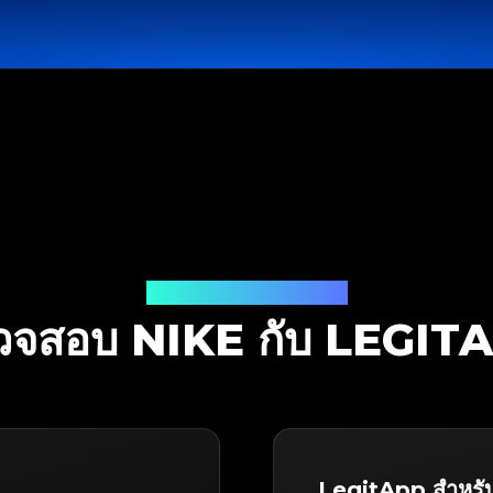
โซลูชันการตรวจสอบ
วจสอบ NIKE กับ LEGIT
LegitApp สำหรั