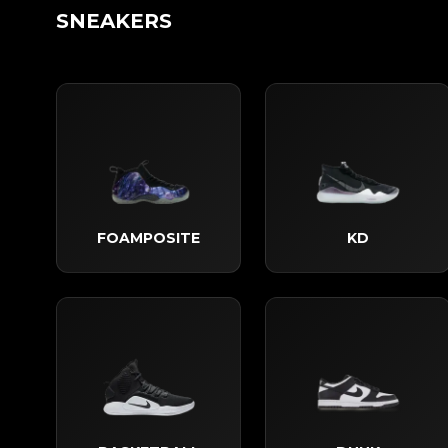
SNEAKERS
FOAMPOSITE
KD