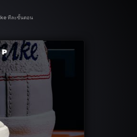
ike ทีละขั้นตอน