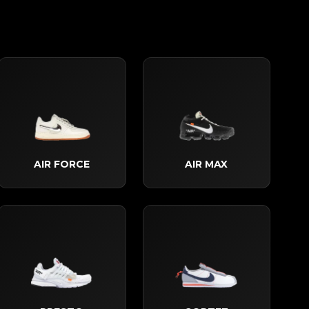
AIR FORCE
AIR MAX