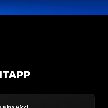
GITAPP
บ Nina Ricci