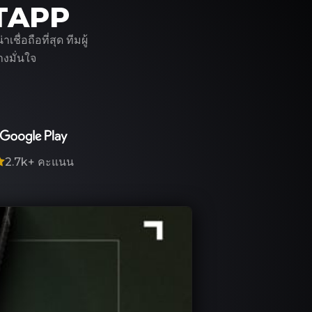
ITAPP
่อถือที่สุด ทีมผู้
งมั่นใจ
2.7k+
คะแนน