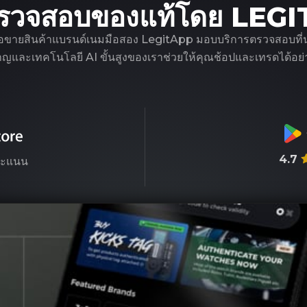
รวจสอบของแท้โดย LEG
ือขายสินค้าแบรนด์เนมมือสอง LegitApp มอบบริการตรวจสอบที่น่าเชื
ชาญและเทคโนโลยี AI ขั้นสูงของเราช่วยให้คุณช้อปและเทรดได้อย่า
4.7
ะแนน