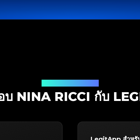
โซลูชันการตรวจสอบ
อบ NINA RICCI กับ LE
LegitApp สำหรั