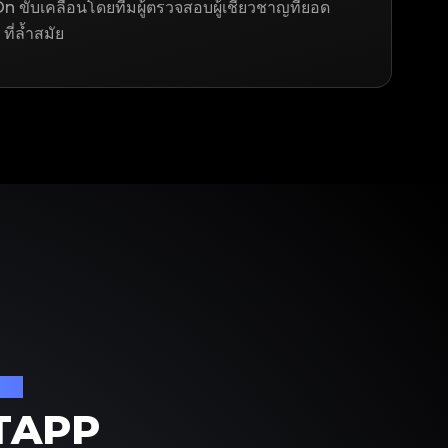
 ขับเคลื่อนโดยทีมผู้ตรวจสอบผู้เชี่ยวชาญที่ยอด
ที่ล้ำสมัย
เนม
ITAPP