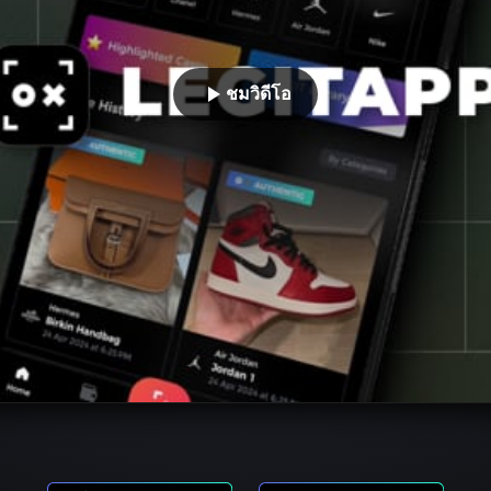
ชมวิดีโอ