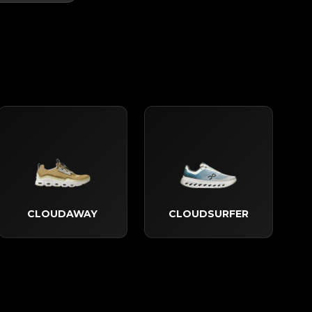
CLOUDAWAY
CLOUDSURFER