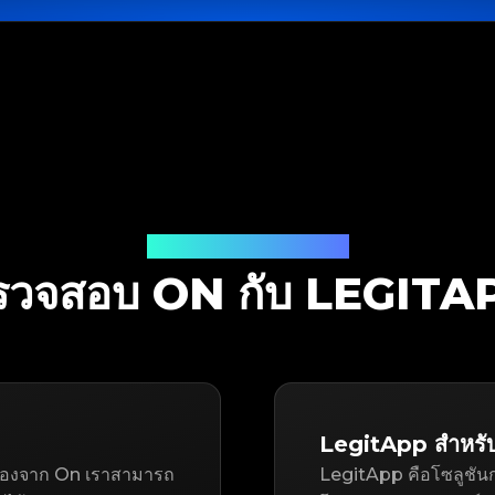
โซลูชันการตรวจสอบ
รวจสอบ ON กับ LEGITA
LegitApp สำหรั
ือสองจาก On เราสามารถ
LegitApp คือโซลูชันก