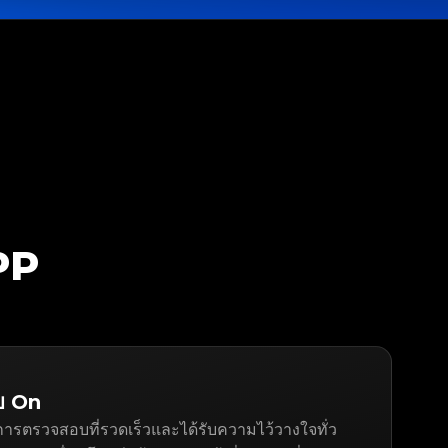
PP
บ On
ารตรวจสอบที่รวดเร็วและได้รับความไว้วางใจทั่ว