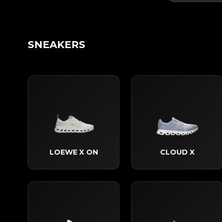
SNEAKERS
LOEWE X ON
CLOUD X