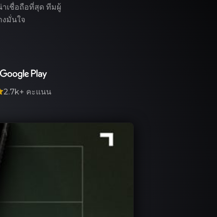
่อถือที่สุด ทีมผู้
งมั่นใจ
2.7k+
คะแนน