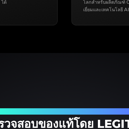
ได้
โลกสำหรับผลิตภัณฑ์ On
เยี่ยมและเทคโนโลยี AI 
ร์ทเนอร์ที่เชื่อถือได้ของคุณในการตรวจสอบแบรนด์
รวจสอบของแท้โดย LEG