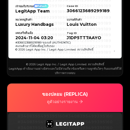
#3066123689299189
#3066123689299189
#3066123689299189
#3066123689299189
#3066123689299189
#3066123689299189
Case ID
เจ้าของใบรับรอง
ยืนยันแล้ว
#3066123689299189
#3066123689299189
3066123689299189
LegitApp Team
#3066123689299189
#3066123689299189
#3066123689299189
#3066123689299189
#3066123689299189
#3066123689299189
#3066123689299189
#3066123689299189
หมวดหมู่สินค้า
แบรนด์สินค้า
#3066123689299189
#3066123689299189
Luxury Handbags
Louis Vuitton
#3066123689299189
#3066123689299189
#3066123689299189
#3066123689299189
#3066123689299189
#3066123689299189
เคสเสร็จสิ้นเมื่อ
Tag ID
#3066123689299189
#3066123689299189
#3066123689299189
#3066123689299189
2024-11-04 03:20
J1DP5TT7AAYO
#3066123689299189
#3066123689299189
#3066123689299189
#3066123689299189
#
3066123689299189
ของแท้ (AUTHENTIC)
#3066123689299189
#3066123689299189
สแกนคิวอาร์โค้ดเพื่อดูใบรับรอง
#3066123689299189
#3066123689299189
© 2026 Legit App Inc. / Legit App Limited. สงวนลิขสิทธิ์
#3066123689299189
#3066123689299189
#3066123689299189
#3066123689299189
#3066123689299189
#3066123689299189
#3066123689299189
#3066123689299189
#3066123689299189
#3066123689299189
© 2026 Legit App Inc. / Legit App Limited. สงวนลิขสิทธิ์
#3066123689299189
#3066123689299189
LegitApp ดำเนินงานอย่างอิสระและไม่มีส่วนเกี่ยวข้องหรือความผูกพันใดๆ กับแบรนด์ที่ให้
#3066123689299189
#3066123689299189
#3066123689299189
#3066123689299189
บริการตรวจสอบ
#3066123689299189
#3066123689299189
#3066123689299189
#3066123689299189
#3066123689299189
#3066123689299189
#3066123689299189
#3066123689299189
#3066123689299189
#3066123689299189
#3066123689299189
#3066123689299189
#3066123689299189
#3066123689299189
ของปลอม (REPLICA)
#3066123689299189
#3066123689299189
#3066123689299189
#3066123689299189
#3066123689299189
#3066123689299189
ดูตัวอย่างรายงาน
#3066123689299189
#3066123689299189
#3066123689299189
#3066123689299189
#3066123689299189
#3066123689299189
#3066123689299189
#3066123689299189
#3408395499395160
#3066123689299189
#3066123689299189
#3408395499395160
#3066123689299189
#3066123689299189
#3408395499395160
#3066123689299189
#3066123689299189
#3408395499395160
#3066123689299189
#3066123689299189
#3408395499395160
#3066123689299189
#3066123689299189
#3408395499395160