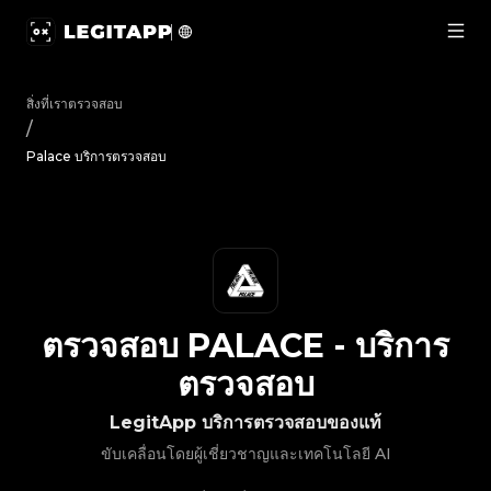
ตรวจสอบ Palace - บริการตรวจสอบ | LegitApp | พาร์ทเนอร์ที
สิ่งที่เราตรวจสอบ
/
Palace บริการตรวจสอบ
ตรวจสอบ
PALACE
-
บริการ
ตรวจสอบ
LegitApp บริการตรวจสอบของแท้
ขับเคลื่อนโดยผู้เชี่ยวชาญและเทคโนโลยี AI