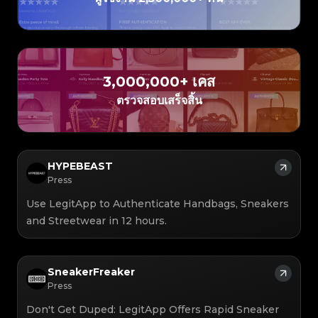
#3408395499395160
#3066123689299189
#3066123689299189
#3408395499395160
#3066123689299189
#3066123689299189
#3408395499395160
#3408395499395160
#3408395499395160
#3066123689299189
#3066123689299189
#3408395499395160
#3066123689299189
#3066123689299189
#3408395499395160
#3408395499395160
#3408395499395160
#3066123689299189
#3066123689299189
#3408395499395160
#3066123689299189
#3066123689299189
#3408395499395160
#3408395499395160
#3408395499395160
#3066123689299189
#3066123689299189
#3408395499395160
#3066123689299189
#3066123689299189
#3408395499395160
#3408395499395160
#3408395499395160
#3066123689299189
#3066123689299189
#3408395499395160
#3066123689299189
#3066123689299189
#3408395499395160
#3408395499395160
#3408395499395160
#3066123689299189
#3066123689299189
#3408395499395160
#3066123689299189
#3066123689299189
3,000,000+ เคส
#3408395499395160
#3408395499395160
#3408395499395160
#3066123689299189
#3066123689299189
#3408395499395160
#3066123689299189
#3066123689299189
#3408395499395160
#3408395499395160
ตรวจสอบเสร็จสิ้น
#3408395499395160
#3066123689299189
#3066123689299189
#3408395499395160
#3066123689299189
#3066123689299189
#3408395499395160
#3408395499395160
#3408395499395160
#3066123689299189
#3066123689299189
#3408395499395160
#3066123689299189
#3066123689299189
#3408395499395160
#3408395499395160
#3408395499395160
#3066123689299189
#3066123689299189
#3408395499395160
#3066123689299189
#3066123689299189
#3408395499395160
#3408395499395160
#3408395499395160
#3066123689299189
#3066123689299189
#3408395499395160
#3066123689299189
#3066123689299189
#3408395499395160
#3408395499395160
#3408395499395160
#3066123689299189
#3066123689299189
#3408395499395160
#3066123689299189
#3066123689299189
#3408395499395160
HYPEBEAST
#3408395499395160
#3408395499395160
#3066123689299189
#3066123689299189
#3408395499395160
#3066123689299189
#3066123689299189
#3408395499395160
#3408395499395160
Press
#3408395499395160
#3066123689299189
#3066123689299189
#3408395499395160
#3066123689299189
#3066123689299189
#3408395499395160
#3408395499395160
#3408395499395160
#3066123689299189
#3066123689299189
#3408395499395160
Use LegitApp to Authenticate Handbags, Sneakers
#3066123689299189
#3066123689299189
#3408395499395160
#3408395499395160
#3408395499395160
#3066123689299189
#3066123689299189
#3408395499395160
#3066123689299189
#3066123689299189
and Streetwear in 12 hours.
#3408395499395160
#3408395499395160
#3408395499395160
#3066123689299189
#3066123689299189
#3408395499395160
#3066123689299189
#3066123689299189
#3408395499395160
#3408395499395160
#3408395499395160
#3066123689299189
#3066123689299189
#3408395499395160
#3066123689299189
#3066123689299189
#3408395499395160
#3408395499395160
#3408395499395160
#3066123689299189
#3066123689299189
#3408395499395160
#3066123689299189
#3066123689299189
#3408395499395160
#3408395499395160
#3408395499395160
#3066123689299189
#3066123689299189
#3408395499395160
SneakerFreaker
#3066123689299189
#3066123689299189
#3408395499395160
#3408395499395160
#3408395499395160
#3066123689299189
#3066123689299189
#3408395499395160
Press
#3066123689299189
#3066123689299189
#3408395499395160
#3408395499395160
#3408395499395160
#3066123689299189
#3066123689299189
#3408395499395160
#3066123689299189
#3066123689299189
#3408395499395160
#3408395499395160
Don't Get Duped: LegitApp Offers Rapid Sneaker
#3408395499395160
#3066123689299189
#3066123689299189
#3408395499395160