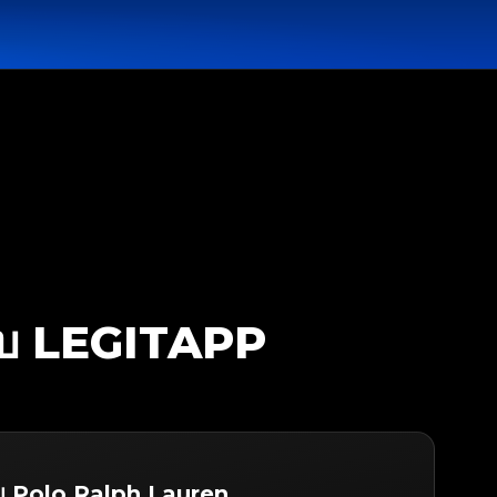
บ LEGITAPP
บ Polo Ralph Lauren