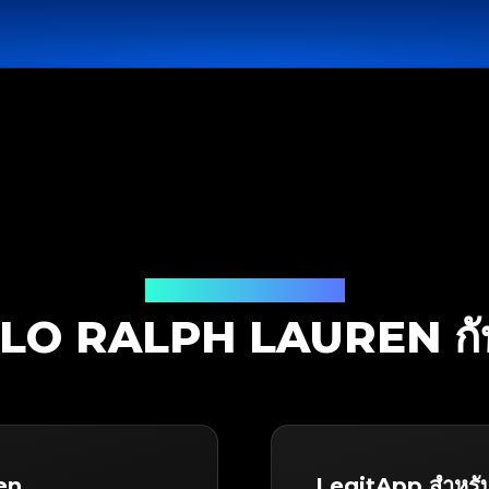
โซลูชันการตรวจสอบ
OLO RALPH LAUREN กั
en
LegitApp สำหรั