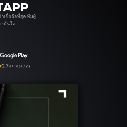
ITAPP
่อถือที่สุด ทีมผู้
งมั่นใจ
2.7k+
คะแนน