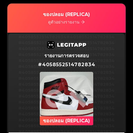
#5216693512454378
#5216693512454378
#5216693512454378
#5216693512454378
#5216693512454378
#5216693512454378
#5216693512454378
#5216693512454378
#5216693512454378
#5216693512454378
ของปลอม (REPLICA)
#5216693512454378
#5216693512454378
#5216693512454378
#5216693512454378
#5216693512454378
#5216693512454378
ดูตัวอย่างรายงาน
#5216693512454378
#5216693512454378
#5216693512454378
#5216693512454378
#5216693512454378
#5216693512454378
#5216693512454378
#5216693512454378
#4058552514782834
#5216693512454378
#5216693512454378
#4058552514782834
#5216693512454378
#5216693512454378
#4058552514782834
#5216693512454378
#5216693512454378
#4058552514782834
#5216693512454378
#5216693512454378
#4058552514782834
#5216693512454378
#5216693512454378
#4058552514782834
#5216693512454378
#5216693512454378
#4058552514782834
#5216693512454378
#5216693512454378
#4058552514782834
รายงานการตรวจสอบ
#5216693512454378
#5216693512454378
#4058552514782834
#5216693512454378
#5216693512454378
#4058552514782834
#5216693512454378
#5216693512454378
#
4058552514782834
#4058552514782834
#5216693512454378
#5216693512454378
#4058552514782834
#5216693512454378
#5216693512454378
#4058552514782834
#5216693512454378
#5216693512454378
#4058552514782834
#5216693512454378
#5216693512454378
#4058552514782834
#5216693512454378
#5216693512454378
#4058552514782834
#5216693512454378
#5216693512454378
#4058552514782834
#5216693512454378
#5216693512454378
#4058552514782834
#5216693512454378
#5216693512454378
#4058552514782834
#5216693512454378
#5216693512454378
#4058552514782834
#5216693512454378
#5216693512454378
#4058552514782834
#5216693512454378
#5216693512454378
#4058552514782834
#5216693512454378
#5216693512454378
#4058552514782834
#5216693512454378
#5216693512454378
#4058552514782834
#5216693512454378
#5216693512454378
#4058552514782834
#5216693512454378
#5216693512454378
#4058552514782834
#5216693512454378
#5216693512454378
#4058552514782834
#5216693512454378
#5216693512454378
#4058552514782834
#5216693512454378
#5216693512454378
#4058552514782834
#5216693512454378
#5216693512454378
#4058552514782834
ของปลอม (REPLICA)
#5216693512454378
#5216693512454378
#4058552514782834
#5216693512454378
#5216693512454378
#4058552514782834
#5216693512454378
#5216693512454378
#4058552514782834
#5216693512454378
#5216693512454378
#4058552514782834