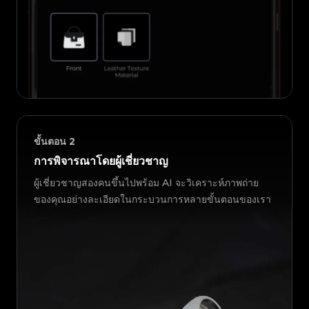
ขั้นตอน
2
การพิจารณาโดยผู้เชี่ยวชาญ
ผู้เชี่ยวชาญสองคนขึ้นไปพร้อม AI จะวิเคราะห์ภาพถ่าย
ของคุณอย่างละเอียดในกระบวนการหลายขั้นตอนของเรา