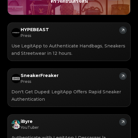
ตรวจสอบเสร็จสิ้น
#4058552514782834
#5216693512454378
#5216693512454378
#4058552514782834
#5216693512454378
#5216693512454378
#4058552514782834
#4058552514782834
#4058552514782834
#5216693512454378
#5216693512454378
#4058552514782834
#5216693512454378
#5216693512454378
#4058552514782834
#4058552514782834
#4058552514782834
#5216693512454378
#5216693512454378
#4058552514782834
#5216693512454378
#5216693512454378
#4058552514782834
#4058552514782834
#4058552514782834
#5216693512454378
#5216693512454378
#4058552514782834
#5216693512454378
#5216693512454378
#4058552514782834
#4058552514782834
#4058552514782834
#5216693512454378
#5216693512454378
#4058552514782834
#5216693512454378
#5216693512454378
#4058552514782834
HYPEBEAST
#4058552514782834
#4058552514782834
#5216693512454378
#5216693512454378
#4058552514782834
#5216693512454378
#5216693512454378
#4058552514782834
#4058552514782834
Press
#4058552514782834
#5216693512454378
#5216693512454378
#4058552514782834
#5216693512454378
#5216693512454378
#4058552514782834
#4058552514782834
#4058552514782834
#5216693512454378
#5216693512454378
#4058552514782834
Use LegitApp to Authenticate Handbags, Sneakers
#5216693512454378
#5216693512454378
#4058552514782834
#4058552514782834
#4058552514782834
#5216693512454378
#5216693512454378
#4058552514782834
#5216693512454378
#5216693512454378
and Streetwear in 12 hours.
#4058552514782834
#4058552514782834
#4058552514782834
#5216693512454378
#5216693512454378
#4058552514782834
#5216693512454378
#5216693512454378
#4058552514782834
#4058552514782834
#4058552514782834
#5216693512454378
#5216693512454378
#4058552514782834
#5216693512454378
#5216693512454378
#4058552514782834
#4058552514782834
#4058552514782834
#5216693512454378
#5216693512454378
#4058552514782834
#5216693512454378
#5216693512454378
#4058552514782834
#4058552514782834
#4058552514782834
#5216693512454378
#5216693512454378
#4058552514782834
SneakerFreaker
#5216693512454378
#5216693512454378
#4058552514782834
#4058552514782834
#4058552514782834
#5216693512454378
#5216693512454378
#4058552514782834
Press
#5216693512454378
#5216693512454378
#4058552514782834
#4058552514782834
#4058552514782834
#5216693512454378
#5216693512454378
#4058552514782834
#5216693512454378
#5216693512454378
#4058552514782834
#4058552514782834
Don't Get Duped: LegitApp Offers Rapid Sneaker
#4058552514782834
#5216693512454378
#5216693512454378
#4058552514782834
#5216693512454378
#5216693512454378
#4058552514782834
#4058552514782834
Authentication
#4058552514782834
#5216693512454378
#5216693512454378
#4058552514782834
#5216693512454378
#5216693512454378
#4058552514782834
#4058552514782834
#4058552514782834
#5216693512454378
#5216693512454378
#4058552514782834
#5216693512454378
#5216693512454378
#4058552514782834
#4058552514782834
#4058552514782834
#5216693512454378
#5216693512454378
#4058552514782834
#5216693512454378
#5216693512454378
#4058552514782834
#4058552514782834
#4058552514782834
#5216693512454378
#5216693512454378
#4058552514782834
#5216693512454378
#5216693512454378
iByre
#4058552514782834
#4058552514782834
#4058552514782834
#5216693512454378
#5216693512454378
#4058552514782834
#5216693512454378
#5216693512454378
YouTuber
#4058552514782834
#4058552514782834
#4058552514782834
#5216693512454378
#5216693512454378
#4058552514782834
#5216693512454378
#5216693512454378
#4058552514782834
#4058552514782834
#4058552514782834
#5216693512454378
#5216693512454378
#4058552514782834
Authenticate with LegitApp | Descargar la