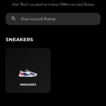
เลือก "อื่นๆ" และคุณสามารถส่งมาให้พิจารณาก่อนได้เสมอ
SNEAKERS
SNEAKERS