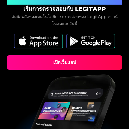
#4058552514782834
#4058552514782834
ดาวน์โหลดเลย
#4058552514782834
#5216693512454378
#5216693512454378
#4058552514782834
#5216693512454378
#5216693512454378
#4058552514782834
#4058552514782834
#4058552514782834
#5216693512454378
เริ่มการตรวจสอบกับ LEGITAPP
#5216693512454378
#4058552514782834
#5216693512454378
#5216693512454378
#4058552514782834
#4058552514782834
#4058552514782834
#5216693512454378
#5216693512454378
#4058552514782834
#5216693512454378
#5216693512454378
สัมผัสพลังของเทคโนโลยีการตรวจสอบของ LegitApp ดาวน์
#4058552514782834
#4058552514782834
#4058552514782834
#5216693512454378
#5216693512454378
#4058552514782834
#5216693512454378
#5216693512454378
#4058552514782834
#4058552514782834
โหลดแอปวันนี้
#4058552514782834
#5216693512454378
#5216693512454378
#4058552514782834
#5216693512454378
#5216693512454378
#4058552514782834
#4058552514782834
#4058552514782834
#5216693512454378
#5216693512454378
#4058552514782834
#5216693512454378
#5216693512454378
#4058552514782834
#4058552514782834
#4058552514782834
#5216693512454378
#5216693512454378
#4058552514782834
#5216693512454378
#5216693512454378
#4058552514782834
#4058552514782834
#4058552514782834
#5216693512454378
#5216693512454378
#4058552514782834
#5216693512454378
#5216693512454378
#4058552514782834
#4058552514782834
#4058552514782834
#5216693512454378
#5216693512454378
#4058552514782834
#5216693512454378
#5216693512454378
#4058552514782834
#4058552514782834
#4058552514782834
#5216693512454378
#5216693512454378
#4058552514782834
#5216693512454378
#5216693512454378
#4058552514782834
#4058552514782834
#4058552514782834
#5216693512454378
#5216693512454378
#4058552514782834
#5216693512454378
เปิดเว็บแอป
#5216693512454378
#4058552514782834
#4058552514782834
#4058552514782834
#5216693512454378
#5216693512454378
#4058552514782834
#5216693512454378
#5216693512454378
#4058552514782834
#4058552514782834
#4058552514782834
#5216693512454378
#5216693512454378
#4058552514782834
#5216693512454378
#5216693512454378
#4058552514782834
#4058552514782834
#4058552514782834
#5216693512454378
#5216693512454378
#4058552514782834
#5216693512454378
#5216693512454378
#4058552514782834
#4058552514782834
#4058552514782834
#5216693512454378
#5216693512454378
#4058552514782834
#5216693512454378
#5216693512454378
#4058552514782834
#4058552514782834
#4058552514782834
#5216693512454378
#5216693512454378
#4058552514782834
#5216693512454378
#5216693512454378
#4058552514782834
#4058552514782834
#4058552514782834
#5216693512454378
#5216693512454378
#4058552514782834
#5216693512454378
#5216693512454378
#4058552514782834
#4058552514782834
#4058552514782834
#5216693512454378
#5216693512454378
#4058552514782834
#5216693512454378
#5216693512454378
#4058552514782834
#4058552514782834
#4058552514782834
#5216693512454378
#5216693512454378
#4058552514782834
#5216693512454378
#5216693512454378
#4058552514782834
#4058552514782834
#4058552514782834
#5216693512454378
#5216693512454378
#4058552514782834
#5216693512454378
#5216693512454378
#4058552514782834
#4058552514782834
#4058552514782834
#5216693512454378
#5216693512454378
#4058552514782834
#5216693512454378
#5216693512454378
#4058552514782834
#4058552514782834
#4058552514782834
#5216693512454378
#5216693512454378
#4058552514782834
#5216693512454378
#5216693512454378
#4058552514782834
#4058552514782834