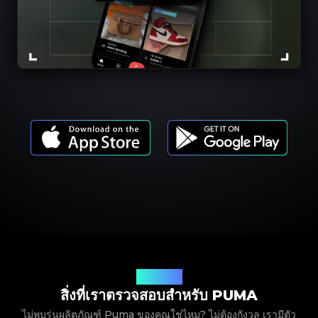
รุ่นผลิตภัณฑ์
สิ่งที่เราตรวจสอบสำหรับ PUMA
ไม่พบรุ่นผลิตภัณฑ์ Puma ของคุณใช่ไหม? ไม่ต้องกังวล เรามีตัว