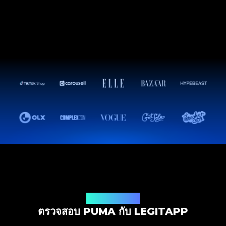
โซลูชันการตรวจสอบ
ตรวจสอบ PUMA กับ LEGITAPP