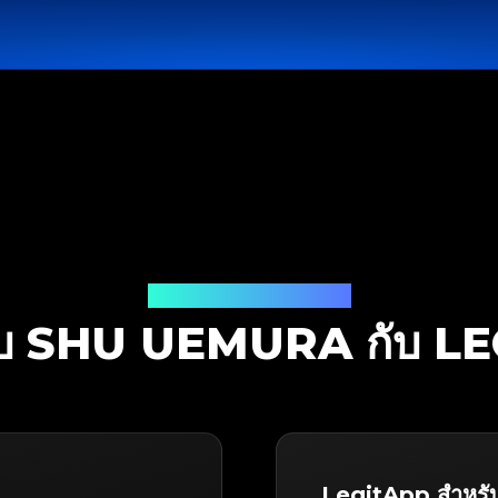
โซลูชันการตรวจสอบ
บ SHU UEMURA กับ L
LegitApp สำหรั