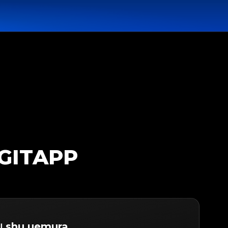
EGITAPP
บ shu uemura