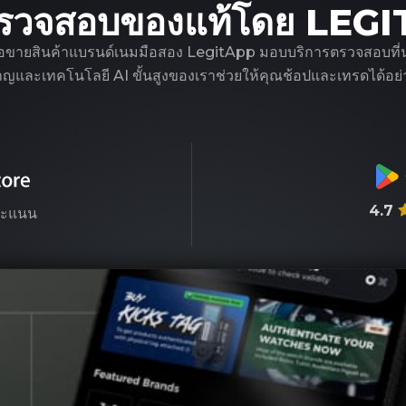
รวจสอบของแท้โดย LEG
ือขายสินค้าแบรนด์เนมมือสอง LegitApp มอบบริการตรวจสอบที่น่าเชื
ชาญและเทคโนโลยี AI ขั้นสูงของเราช่วยให้คุณช้อปและเทรดได้อย่า
4.7
ะแนน