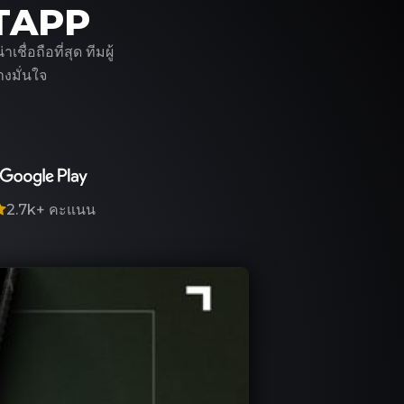
ITAPP
่อถือที่สุด ทีมผู้
งมั่นใจ
2.7k+
คะแนน