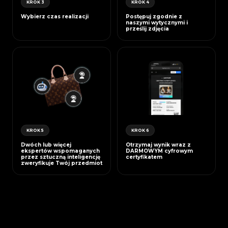
KROK 3
KROK 4
Wybierz czas realizacji
Postępuj zgodnie z
naszymi wytycznymi i
prześlij zdjęcia
KROK 5
KROK 6
Dwóch lub więcej
Otrzymaj wynik wraz z
ekspertów wspomaganych
DARMOWYM cyfrowym
przez sztuczną inteligencję
certyfikatem
zweryfikuje Twój przedmiot