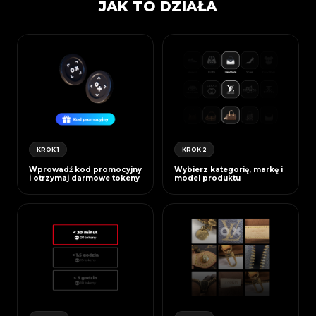
JAK TO DZIAŁA
KROK 1
KROK 2
Wprowadź kod promocyjny
Wybierz kategorię, markę i
i otrzymaj darmowe tokeny
model produktu