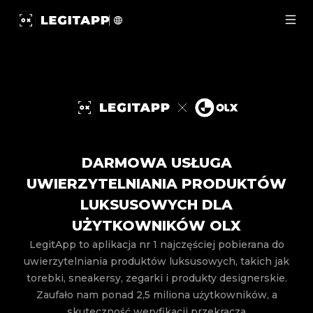
LegitApp × OLX | LegitApp | Đối tác tin cậy trong kiểm 
DARMOWA USŁUGA
UWIERZYTELNIANIA PRODUKTÓW
LUKSUSOWYCH DLA
UŻYTKOWNIKÓW OLX
LegitApp to aplikacja nr 1 najczęściej pobierana do
uwierzytelniania produktów luksusowych, takich jak
torebki, sneakersy, zegarki i produkty designerskie.
Zaufało nam ponad 2,5 miliona użytkowników, a
skuteczność weryfikacji przekracza