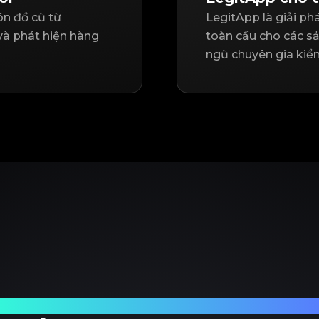
n đồ cũ từ
LegitApp là giải p
 và phát hiện hàng
toàn cầu cho các sả
ngũ chuyên gia kiể
i tác tin cậy của bạn trong kiểm định đồ h