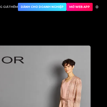
entication
G GIÁ
THÊM
DÀNH CHO DOANH NGHIỆP
MỞ WEB APP