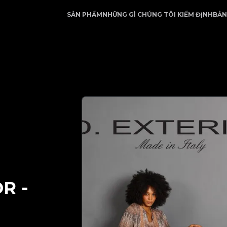
i tác tin cậy trong kiểm định hàng hiệu | No.1 Best Auth
SẢN PHẨM
NHỮNG GÌ CHÚNG TÔI KIỂM ĐỊNH
BẢN
OR
-