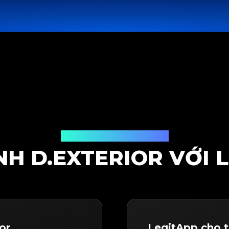
Giải pháp kiểm định
NH D.EXTERIOR VỚI 
or
LegitApp cho t