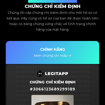
Được cấp bởi Legit App Limited
CHỨNG CHỈ KIỂM ĐỊNH
Chúng tôi cấp chứng chỉ kiểm định cho mỗi hồ sơ có
kết quả. Hãy củng cố hồ sơ của bạn để được hoàn tiền
hoặc có bằng chứng vững chắc về tình trạng chính
hãng của mặt hàng.
CHÍNH HÃNG
Xem chứng chỉ mẫu
#3066123689299189
#3066123689299189
#3066123689299189
#3066123689299189
#3066123689299189
#3066123689299189
#3066123689299189
#3066123689299189
CHỨNG CHỈ KIỂM ĐỊNH
#3066123689299189
#3066123689299189
#
3066123689299189
#3066123689299189
#3066123689299189
#3066123689299189
#3066123689299189
#3066123689299189
#3066123689299189
#3066123689299189
#3066123689299189