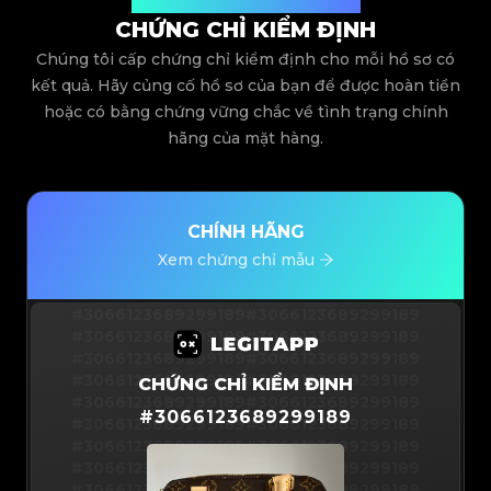
Được cấp bởi Legit App Limited
CHỨNG CHỈ KIỂM ĐỊNH
Chúng tôi cấp chứng chỉ kiểm định cho mỗi hồ sơ có
kết quả. Hãy củng cố hồ sơ của bạn để được hoàn tiền
hoặc có bằng chứng vững chắc về tình trạng chính
hãng của mặt hàng.
CHÍNH HÃNG
Xem chứng chỉ mẫu
#3066123689299189
#3066123689299189
#3066123689299189
#3066123689299189
#3066123689299189
#3066123689299189
#3066123689299189
#3066123689299189
CHỨNG CHỈ KIỂM ĐỊNH
#3066123689299189
#3066123689299189
#
3066123689299189
#3066123689299189
#3066123689299189
#3066123689299189
#3066123689299189
#3066123689299189
#3066123689299189
#3066123689299189
#3066123689299189