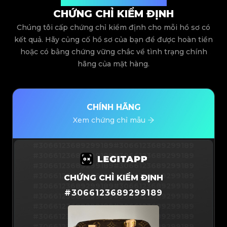
Được cấp bởi Legit App Limited
CHỨNG CHỈ KIỂM ĐỊNH
Chúng tôi cấp chứng chỉ kiểm định cho mỗi hồ sơ có
kết quả. Hãy củng cố hồ sơ của bạn để được hoàn tiền
hoặc có bằng chứng vững chắc về tình trạng chính
hãng của mặt hàng.
CHÍNH HÃNG
Xem chứng chỉ mẫu
#3066123689299189
#3066123689299189
#3066123689299189
#3066123689299189
#3066123689299189
#3066123689299189
#3066123689299189
#3066123689299189
CHỨNG CHỈ KIỂM ĐỊNH
#3066123689299189
#3066123689299189
#
3066123689299189
#3066123689299189
#3066123689299189
#3066123689299189
#3066123689299189
#3066123689299189
#3066123689299189
#3066123689299189
#3066123689299189