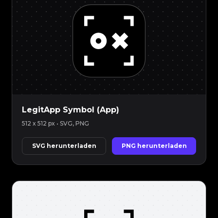
LegitApp Symbol (App)
512 x 512 px
• SVG, PNG
SVG herunterladen
PNG herunterladen