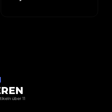
e
EREN
ikeln über 11