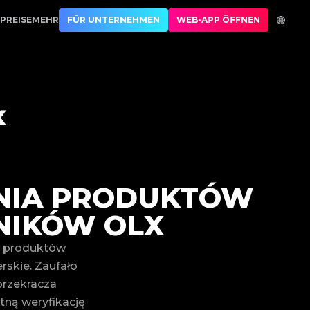
PREISE
MEHR
FÜR UNTERNEHMEN
WEB-APP ÖFFNEN
NIA PRODUKTÓW
NIKÓW OLX
ia produktów
rskie. Zaufało
przekracza
tną weryfikację