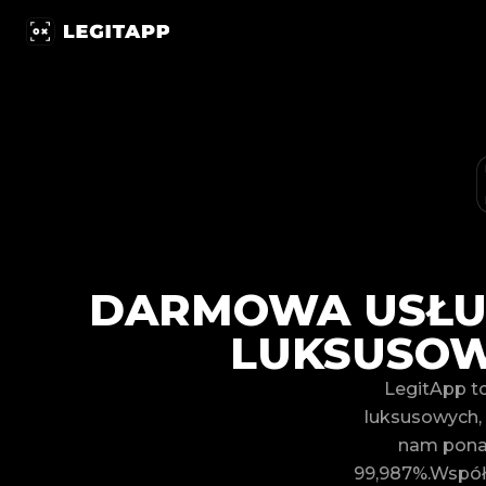
LegitApp × OLX | LegitApp | Ihr vertrauenswürdiger Par
DARMOWA USŁU
LUKSUSOW
LegitApp to
luksusowych, t
nam ponad
99,987%.Współp