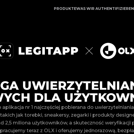
tner für Luxusauthentifizierung
PRODUKTE
WAS WIR AUTHENTIFIZIEREN
GA UWIERZYTELNIA
YCH DLA UŻYTKOW
 aplikacja nr 1 najczęściej pobierana do uwierzytelnian
akich jak torebki, sneakersy, zegarki i produkty designe
 2,5 miliona użytkowników, a skuteczność weryfikacji 
racujemy teraz z OLX i oferujemy jednorazową, bezpła