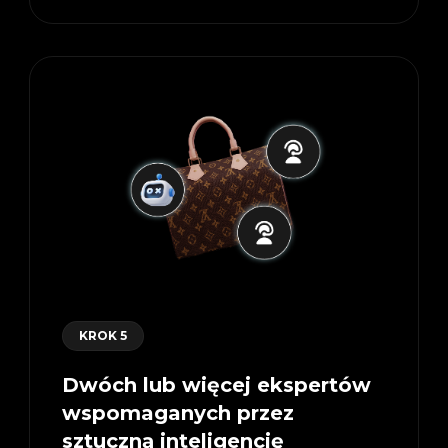
KROK 5
Dwóch lub więcej ekspertów
wspomaganych przez
sztuczną inteligencję