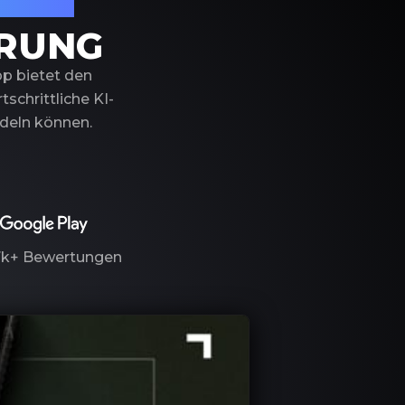
izierung
ERUNG
pp bietet den
schrittliche KI-
ndeln können.
7k+
Bewertungen