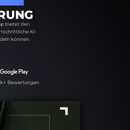
izierung
ERUNG
pp bietet den
schrittliche KI-
ndeln können.
7k+
Bewertungen