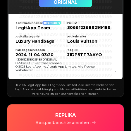
#3066123689299189
#3066123689299189
ORIGINAL
#3066123689299189
#3066123689299189
#3066123689299189
#3066123689299189
#3066123689299189
#3066123689299189
#3066123689299189
#3066123689299189
#3066123689299189
#3066123689299189
Fall-ID
Zertifikatsinhaber
Verifiziert
#3066123689299189
#3066123689299189
3066123689299189
LegitApp Team
#3066123689299189
#3066123689299189
#3066123689299189
#3066123689299189
#3066123689299189
#3066123689299189
#3066123689299189
#3066123689299189
Artikelkategorie
Artikelmarke
#3066123689299189
#3066123689299189
Luxury Handbags
Louis Vuitton
#3066123689299189
#3066123689299189
#3066123689299189
#3066123689299189
#3066123689299189
#3066123689299189
Fall abgeschlossen
Tag-ID
#3066123689299189
#3066123689299189
#3066123689299189
#3066123689299189
2024-11-04 03:20
J1DP5TT7AAYO
#3066123689299189
#3066123689299189
#3066123689299189
#3066123689299189
#
3066123689299189
ORIGINAL
#3066123689299189
#3066123689299189
QR-Code für Zertifikat scannen.
#3066123689299189
#3066123689299189
© 2026 Legit App Inc. / Legit App Limited. Alle Rechte
#3066123689299189
#3066123689299189
vorbehalten.
#3066123689299189
#3066123689299189
#3066123689299189
#3066123689299189
#3066123689299189
#3066123689299189
#3066123689299189
#3066123689299189
#3066123689299189
#3066123689299189
© 2026 Legit App Inc. / Legit App Limited. Alle Rechte vorbehalten.
#3066123689299189
#3066123689299189
#3066123689299189
#3066123689299189
LegitApp ist unabhängig von Markenaffinitäten und steht in keiner
#3066123689299189
#3066123689299189
Verbindung zu den authentifizierten Marken.
#3066123689299189
#3066123689299189
#3066123689299189
#3066123689299189
#3066123689299189
#3066123689299189
#3066123689299189
#3066123689299189
#3066123689299189
#3066123689299189
#3066123689299189
#3066123689299189
#3066123689299189
#3066123689299189
REPLIKA
#3066123689299189
#3066123689299189
#3066123689299189
#3066123689299189
#3066123689299189
#3066123689299189
Beispielberichte ansehen
#3066123689299189
#3066123689299189
#3066123689299189
#3066123689299189
#3066123689299189
#3066123689299189