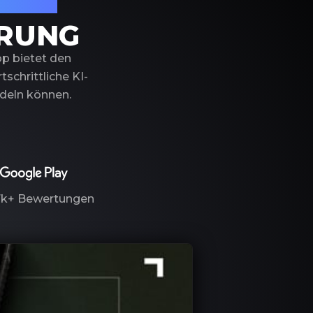
izierung
ERUNG
pp bietet den
schrittliche KI-
ndeln können.
7k+
Bewertungen