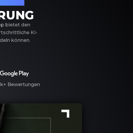
izierung
ERUNG
pp bietet den
schrittliche KI-
ndeln können.
7k+
Bewertungen