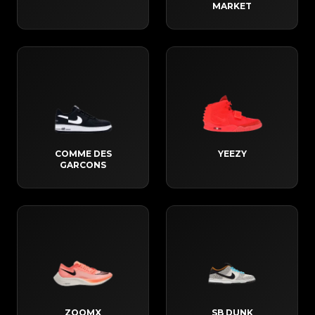
MARKET
COMME DES
YEEZY
GARCONS
ZOOMX
SB DUNK